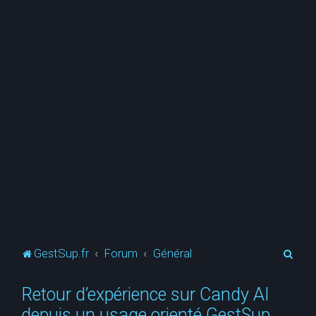
R
GestSup.fr
Forum
Général
e
Retour d’expérience sur Candy AI
c
depuis un usage orienté GestSup
h