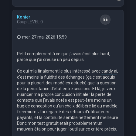
a
u
t
Konier
Citation
Gsup LEVEL 0
mer. 27 mai 2026 15:59
Petit complément à ce que j'avais écrit plus haut,
parce que j'ai creusé un peu depuis.
Ce qui m'a finalement le plus intéressé avec
candy ai
,
c'est moins la fluidité des échanges (ça c'est acquis
pour la plupart des modèles actuels) que la question
de la persistance d'état entre sessions. Et là, je veux
nuancer ma propre conclusion initiale : la perte de
contexte que j'avais notée est peut-être moins un
bug de conception qu'un choix délibéré lié au modèle
freemium. J'ai regardé des retours d'utilisateurs
payants, et la continuité semble nettement meilleure.
Donc mon test gratuit était probablement un
mauvais étalon pour juger l'outil sur ce critère précis.