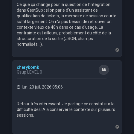
Ce que ça change pour la question de l'intégration
dans GestSup : si on parle d'un assistant de
qualification de tickets, la mémoire de session courte
suffit largement. On n'a pas besoin de retrouver un
contexte vieux de 48h dans ce cas d'usage. La
contrainte est ailleurs, probablement du côté de la
structuration de la sortie (JSON, champs
normalisés...).
H
a
u
t
cherybomb
Citation
Gsup LEVEL 0
lun. 20 juil. 2026 05:06
Retour très intéressant. Je partage ce constat sur la
difficulté des IA à conserver le contexte sur plusieurs
sessions.
H
a