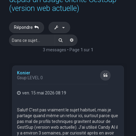
e
(version web actuelle)
r
c
Répondre
h
Rechercher
Recherche avancée
e
r
3 messages • Page
1
sur
1
Konier
Citation
Gsup LEVEL 0
ven. 15 mai 2026 08:19
Salut! C’est pas vraiment le sujet habituel, mais je
partage quand même un retour ici, surtout parce que
pas mal de profils techniques gravitent autour de
GestSup (version web actuelle). J’ai utilisé Candy AI il
y a environ 3 semaines, par curiosité après en avoir