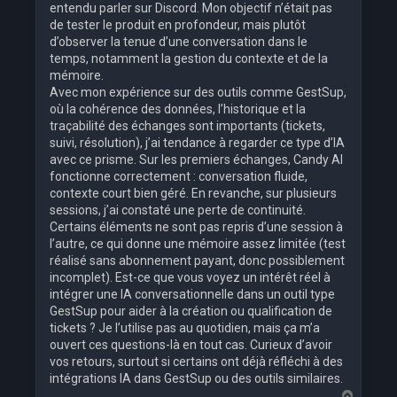
entendu parler sur Discord. Mon objectif n’était pas
de tester le produit en profondeur, mais plutôt
d’observer la tenue d’une conversation dans le
temps, notamment la gestion du contexte et de la
mémoire.
Avec mon expérience sur des outils comme GestSup,
où la cohérence des données, l’historique et la
traçabilité des échanges sont importants (tickets,
suivi, résolution), j’ai tendance à regarder ce type d’IA
avec ce prisme. Sur les premiers échanges, Candy AI
fonctionne correctement : conversation fluide,
contexte court bien géré. En revanche, sur plusieurs
sessions, j’ai constaté une perte de continuité.
Certains éléments ne sont pas repris d’une session à
l’autre, ce qui donne une mémoire assez limitée (test
réalisé sans abonnement payant, donc possiblement
incomplet). Est-ce que vous voyez un intérêt réel à
intégrer une IA conversationnelle dans un outil type
GestSup pour aider à la création ou qualification de
tickets ? Je l’utilise pas au quotidien, mais ça m’a
ouvert ces questions-là en tout cas. Curieux d’avoir
vos retours, surtout si certains ont déjà réfléchi à des
intégrations IA dans GestSup ou des outils similaires.
H