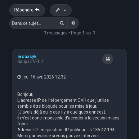
e
Répondre
r
Rechercher
Recherche avancée
c
h
3 messages • Page
1
sur
1
e
r
arobasyk
Citation
Gsup LEVEL 2
jeu. 16 avr. 2026 12:32
Bonjour,
L'adresse IP de l'hébergement OVH que j'utilise
semble être bloquée pour les mise à jour.
(J'avais déjà eu le cas il y a quelques années).
Il m'est donc impossible d'accéder à la section mises
à jour.
Adresse IP en question : IP publique : 5.135.42.194
Merci par avance si vous pouvez intervenir.