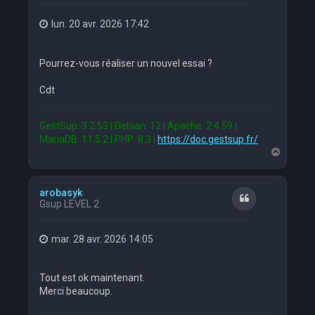
lun. 20 avr. 2026 17:42
Pourrez-vous réaliser un nouvel essai ?
Cdt
GestSup: 3.2.53 | Debian: 12 | Apache: 2.4.59 |
MariaDB: 11.5.2 | PHP: 8.3 |
https://doc.gestsup.fr/
H
a
u
t
arobasyk
Citation
Gsup LEVEL 2
mar. 28 avr. 2026 14:05
Tout est ok maintenant.
Merci beaucoup.