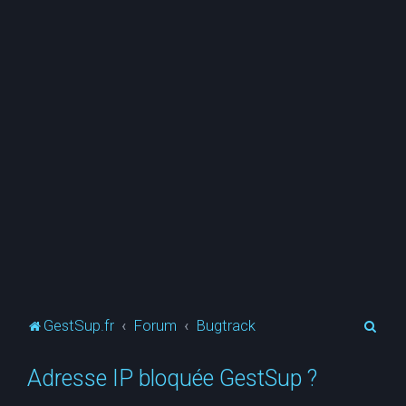
R
GestSup.fr
Forum
Bugtrack
e
Adresse IP bloquée GestSup ?
c
h