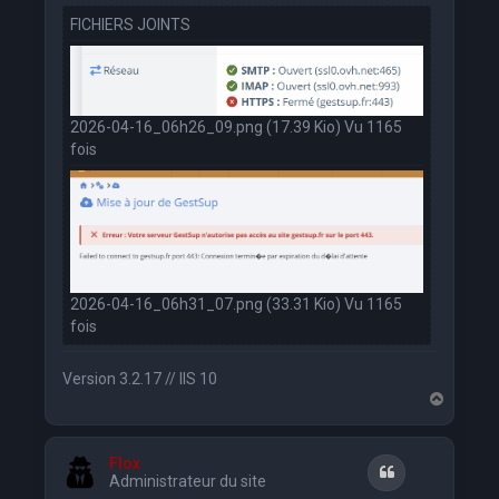
FICHIERS JOINTS
2026-04-16_06h26_09.png (17.39 Kio) Vu 1165
fois
2026-04-16_06h31_07.png (33.31 Kio) Vu 1165
fois
Version 3.2.17 // IIS 10
H
a
u
t
Flox
Citation
Administrateur du site