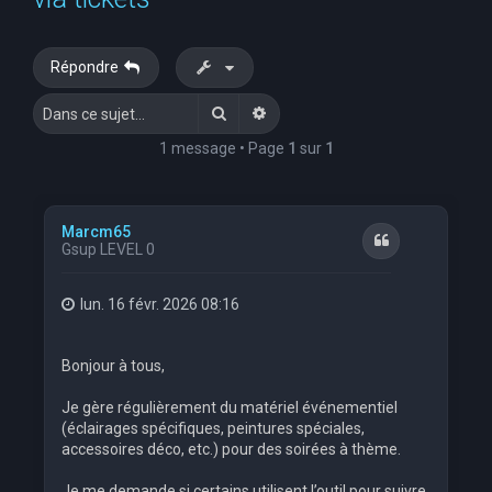
e
r
Répondre
c
Rechercher
Recherche avancée
h
e
1 message • Page
1
sur
1
r
Marcm65
Citation
Gsup LEVEL 0
lun. 16 févr. 2026 08:16
Bonjour à tous,
Je gère régulièrement du matériel événementiel
(éclairages spécifiques, peintures spéciales,
accessoires déco, etc.) pour des soirées à thème.
Je me demande si certains utilisent l’outil pour suivre