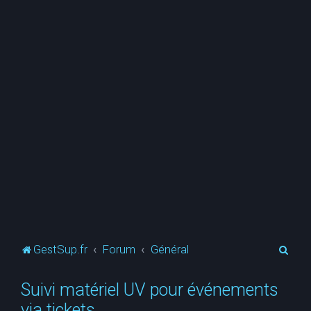
R
GestSup.fr
Forum
Général
e
Suivi matériel UV pour événements
c
via tickets
h