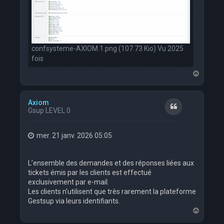
confsysteme-AXIOM.1.png (107.73 Kio) Vu 2025
fois
H
a
u
t
Axiom
Citation
Gsup LEVEL 0
mer. 21 janv. 2026 05:05
L’ensemble des demandes et des réponses liées aux
tickets émis par les clients est effectué
exclusivement par e-mail.
Les clients n’utilisent que très rarement la plateforme
Gestsup via leurs identifiants.
H
a