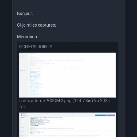
Bonjour,
Ci-joint les captures:
Merci bien
FICHIERS JOINTS
confsysteme-AXIOM.2.png (114.7 Kio) Vu 2025
fois