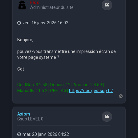
Flox
Citation
Administrateur du site
ven. 16 janv. 2026 16:02
Bonjour,
pouvez-vous transmettre une impression écran de
votre page système ?
Cdt
GestSup: 3.2.53 | Debian: 12 | Apache: 2.4.59 |
MariaDB: 11.5.2 | PHP: 8.3 |
https://doc.gestsup.fr/
H
a
u
t
Axiom
Citation
Gsup LEVEL 0
mar. 20 janv. 2026 04:22