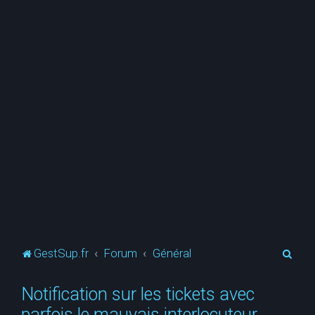
R
GestSup.fr
Forum
Général
e
Notification sur les tickets avec
c
parfois le mauvais interlocuteur
h