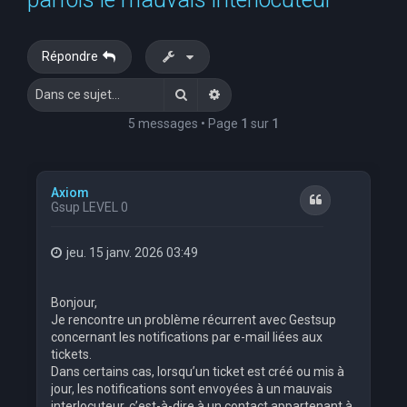
e
r
Répondre
c
Rechercher
Recherche avancée
h
e
5 messages • Page
1
sur
1
r
Axiom
Citation
Gsup LEVEL 0
jeu. 15 janv. 2026 03:49
Bonjour,
Je rencontre un problème récurrent avec Gestsup
concernant les notifications par e-mail liées aux
tickets.
Dans certains cas, lorsqu’un ticket est créé ou mis à
jour, les notifications sont envoyées à un mauvais
interlocuteur, c’est-à-dire à un contact appartenant à