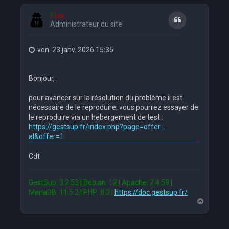
u
t
Flox
Citation
Administrateur du site
ven. 23 janv. 2026 15:35
Bonjour,
pour avancer sur la résolution du problème il est
nécessaire de le reproduire, vous pourrez essayer de
le reproduire via un hébergement de test :
https://gestsup.fr/index.php?page=offer ...
al&offer=1
Cdt
GestSup: 3.2.53 | Debian: 12 | Apache: 2.4.59 |
MariaDB: 11.5.2 | PHP: 8.3 |
https://doc.gestsup.fr/
H
a
u
t