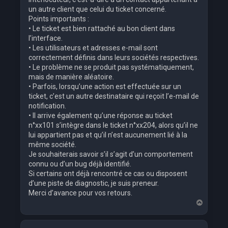
un autre client que celui du ticket concerné.
Points importants :
• Le ticket est bien rattaché au bon client dans
l’interface.
• Les utilisateurs et adresses e-mail sont
correctement définis dans leurs sociétés respectives.
• Le problème ne se produit pas systématiquement,
mais de manière aléatoire.
• Parfois, lorsqu’une action est effectuée sur un
ticket, c’est un autre destinataire qui reçoit l’e-mail de
notification.
• Il arrive également qu’une réponse au ticket
n°xx101 s’intègre dans le ticket n°xx204, alors qu’il ne
lui appartient pas et qu’il n’est aucunement lié à la
même société.
Je souhaiterais savoir s’il s’agit d’un comportement
connu ou d’un bug déjà identifié.
Si certains ont déjà rencontré ce cas ou disposent
d’une piste de diagnostic, je suis preneur.
Merci d’avance pour vos retours.
H
a
u
t