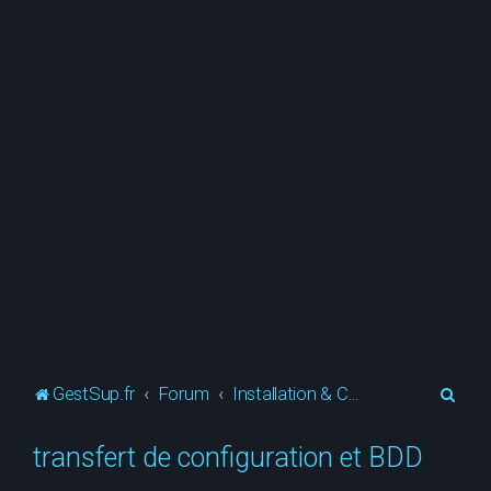
R
GestSup.fr
Forum
Installation & Configuration
e
transfert de configuration et BDD
c
h