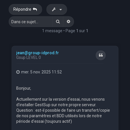
e
Répondre
r
Rechercher
Recherche avancée
c
h
1 message • Page
1
sur
1
e
r
jean@group-idprod.fr
Citation
Gsup LEVEL 0
mer. 5 nov. 2025 11:52
Bonjour,
Actuellement sur la version d'essai, nous venons
d'installer GestSup sur notre propre serveur.
Question : est-il possible de faire un transfert/copie
de nos paramètres et BDD utilisés lors de notre
période d'essai (toujours actif)