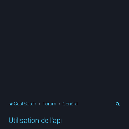
R
GestSup.fr
Forum
Général
e
Utilisation de l'api
c
h