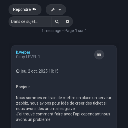
e
Répondre
r
Rechercher
Recherche avancée
c
h
1 message • Page
1
sur
1
e
r
k.weber
Citation
Gsup LEVEL 1
jeu. 2 oct. 2025 10:15
Bonjour,
Nous sommes en train de mettre en place un serveur
zabbix, nous avions pour idée de créer des ticket si
nous avons des anomalies grave.
J'ai trouvé comment faire avec l'api cependant nous
avons un problème