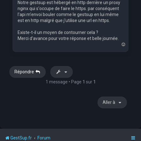
Notre gestsup est hébergé en http derrière un proxy
nginx qui s'occupe de faire le https. par conséquent
l'api m'envoi bouler comme le gestsup en lui même
est en http malgré que j'utilise une url en https.
Existe-t-il un moyen de contourner cela ?
Merci d'avance pour votre réponse et belle journée.
H
a
u
t
Répondre
1 message • Page
1
sur
1
Aller à
GestSup.fr
Forum