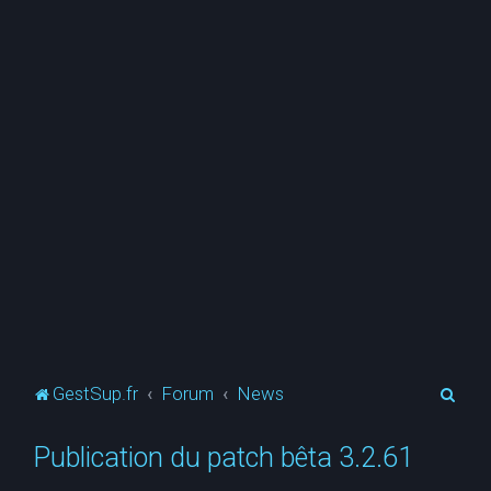
R
GestSup.fr
Forum
News
e
Publication du patch bêta 3.2.61
c
h