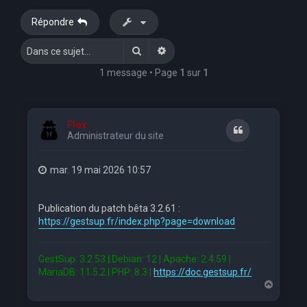
e
Répondre
r
Rechercher
Recherche avancée
c
h
1 message • Page
1
sur
1
e
r
Flox
Citation
Administrateur du site
mar. 19 mai 2026 10:57
Publication du patch bêta 3.2.61 :
https://gestsup.fr/index.php?page=download
GestSup: 3.2.53 | Debian: 12 | Apache: 2.4.59 |
MariaDB: 11.5.2 | PHP: 8.3 |
https://doc.gestsup.fr/
H
a
u