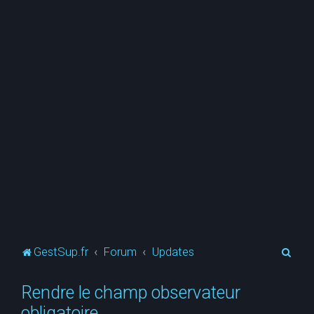
R
GestSup.fr
Forum
Updates
e
Rendre le champ observateur
c
obligatoire
h