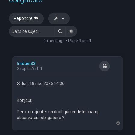
e
r
Répondre
c
Rechercher
Recherche avancée
h
e
1 message • Page
1
sur
1
r
lindam33
Citation
Gsup LEVEL 1
lun. 18 mai 2026 14:36
Bonjour,
Peux-on ajouter un droit qui rende le champ
observateur obligatoire ?
H
a
u