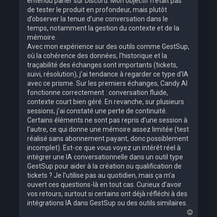
entendu parler sur Discord. Mon objectif n’était pas
de tester le produit en profondeur, mais plutôt
d’observer la tenue d’une conversation dans le
temps, notamment la gestion du contexte et de la
mémoire.
Avec mon expérience sur des outils comme GestSup,
où la cohérence des données, l’historique et la
traçabilité des échanges sont importants (tickets,
suivi, résolution), j’ai tendance à regarder ce type d’IA
avec ce prisme. Sur les premiers échanges, Candy AI
fonctionne correctement : conversation fluide,
contexte court bien géré. En revanche, sur plusieurs
sessions, j’ai constaté une perte de continuité.
Certains éléments ne sont pas repris d’une session à
l’autre, ce qui donne une mémoire assez limitée (test
réalisé sans abonnement payant, donc possiblement
incomplet). Est-ce que vous voyez un intérêt réel à
intégrer une IA conversationnelle dans un outil type
GestSup pour aider à la création ou qualification de
tickets ? Je l’utilise pas au quotidien, mais ça m’a
ouvert ces questions-là en tout cas. Curieux d’avoir
vos retours, surtout si certains ont déjà réfléchi à des
intégrations IA dans GestSup ou des outils similaires.
H