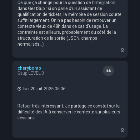
Ce que ça change pour la question de l'intégration
dans GestSup : si on parle d'un assistant de
qualification de tickets, la mémoire de session courte
suffit largement. On n'a pas besoin de retrouver un
contexte vieux de 48h dans ce cas d'usage. La
contrainte est ailleurs, probablement du côté de la
structuration de la sortie (JSON, champs
normalisés...).
H
a
u
t
cherybomb
Citation
Gsup LEVEL 0
lun. 20 juil. 2026 05:06
Retour très intéressant. Je partage ce constat sur la
difficulté des IA à conserver le contexte sur plusieurs
sessions.
H
a
u