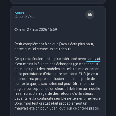
a
u
t
Konier
Citation
Gsup LEVEL 0
mer. 27 mai 2026 15:59
Petit complément à ce que j'avais écrit plus haut,
parce que j'ai creusé un peu depuis.
Ce qui m'a finalement le plus intéressé avec
candy ai
,
c'est moins la fluidité des échanges (ça c'est acquis
pour la plupart des modèles actuels) que la question
de la persistance d'état entre sessions. Et là, je veux
nuancer ma propre conclusion initiale : la perte de
contexte que j'avais notée est peut-être moins un
bug de conception qu'un choix délibéré lié au modèle
freemium. J'ai regardé des retours d'utilisateurs
payants, et la continuité semble nettement meilleure.
Donc mon test gratuit était probablement un
mauvais étalon pour juger l'outil sur ce critère précis.