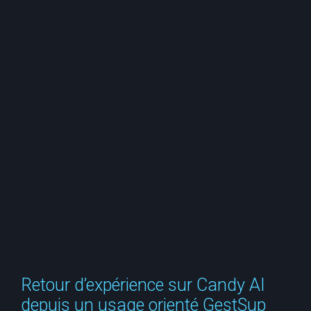
e
r
c
h
e
r
Retour d’expérience sur Candy AI
depuis un usage orienté GestSup