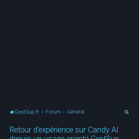
R
GestSup.fr
Forum
Général
e
Retour d’expérience sur Candy AI
c
depuis un usage orienté GestSup
h