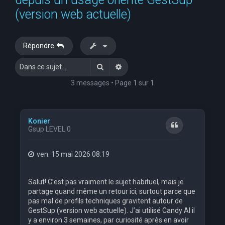
e
(version web actuelle)
r
c
Répondre
h
Rechercher
Recherche avancée
e
r
3 messages • Page
1
sur
1
Konier
Citation
Gsup LEVEL 0
ven. 15 mai 2026 08:19
Salut! C’est pas vraiment le sujet habituel, mais je
partage quand même un retour ici, surtout parce que
pas mal de profils techniques gravitent autour de
GestSup (version web actuelle). J’ai utilisé Candy AI il
y a environ 3 semaines, par curiosité après en avoir