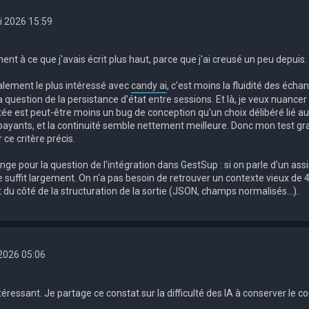
i 2026 15:59
nt à ce que j'avais écrit plus haut, parce que j'ai creusé un peu depuis.
nalement le plus intéressé avec
candy ai
, c'est moins la fluidité des éch
a question de la persistance d'état entre sessions. Et là, je veux nuancer
otée est peut-être moins un bug de conception qu'un choix délibéré lié 
s payants, et la continuité semble nettement meilleure. Donc mon test g
r ce critère précis.
ge pour la question de l'intégration dans GestSup : si on parle d'un assi
 suffit largement. On n'a pas besoin de retrouver un contexte vieux de 4
u côté de la structuration de la sortie (JSON, champs normalisés...).
. 2026 05:06
téressant. Je partage ce constat sur la difficulté des IA à conserver le c