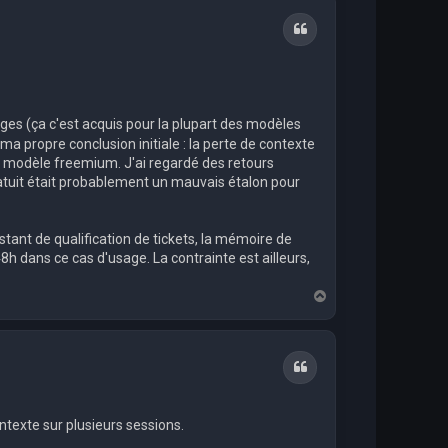
t
Citation
anges (ça c'est acquis pour la plupart des modèles
 ma propre conclusion initiale : la perte de contexte
au modèle freemium. J'ai regardé des retours
ratuit était probablement un mauvais étalon pour
stant de qualification de tickets, la mémoire de
8h dans ce cas d'usage. La contrainte est ailleurs,
H
a
u
t
Citation
ontexte sur plusieurs sessions.