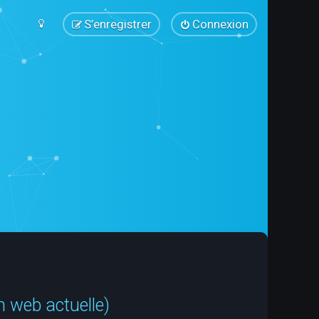
S’enregistrer
Connexion
n web actuelle)