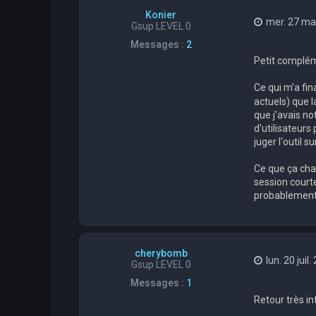
Konier
mer. 27 ma
Gsup LEVEL 0
Messages :
2
Petit compléme
Ce qui m'a fi
actuels) que l
que j'avais n
d'utilisateur
juger l'outil su
Ce que ça chan
session courte
probablement d
cherybomb
lun. 20 juil
Gsup LEVEL 0
Messages :
1
Retour très in