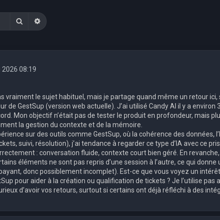
Rechercher
Recherche avancée
i 2026 08:19
as vraiment le sujet habituel, mais je partage quand même un retour ici,
ur de GestSup (version web actuelle). J’ai utilisé Candy AI il y a enviro
cord. Mon objectif n’était pas de tester le produit en profondeur, mais p
ent la gestion du contexte et de la mémoire.
rience sur des outils comme GestSup, où la cohérence des données, l’hi
ckets, suivi, résolution), j’ai tendance à regarder ce type d’IA avec ce 
rectement : conversation fluide, contexte court bien géré. En revanche, 
rtains éléments ne sont pas repris d’une session à l’autre, ce qui donne
yant, donc possiblement incomplet). Est-ce que vous voyez un intérêt r
tSup pour aider à la création ou qualification de tickets ? Je l’utilise pa
urieux d’avoir vos retours, surtout si certains ont déjà réfléchi à des int