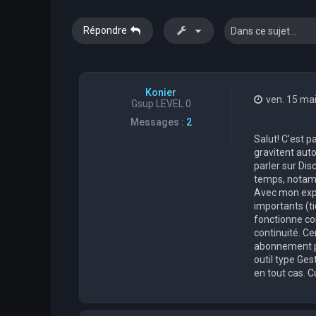
Répondre
Konier
ven. 15 ma
Gsup LEVEL 0
Messages :
2
Salut! C’est p
gravitent auto
parler sur Dis
temps, notamm
Avec mon expé
importants (ti
fonctionne cor
continuité. Ce
abonnement pa
outil type Ges
en tout cas. C