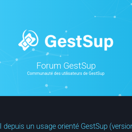
Forum GestSup
Communauté des utilisateurs de GestSup
I depuis un usage orienté GestSup (versio