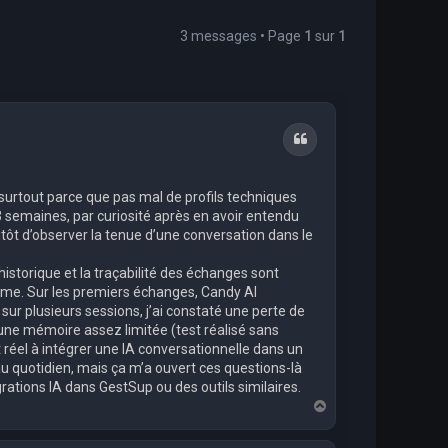
3 messages • Page
1
sur
1
Citation
 surtout parce que pas mal de profils techniques
n 3 semaines, par curiosité après en avoir entendu
lutôt d’observer la tenue d’une conversation dans le
storique et la traçabilité des échanges sont
prisme. Sur les premiers échanges, Candy AI
sur plusieurs sessions, j’ai constaté une perte de
 une mémoire assez limitée (test réalisé sans
éel à intégrer une IA conversationnelle dans un
s au quotidien, mais ça m’a ouvert ces questions-là
égrations IA dans GestSup ou des outils similaires.
H
a
u