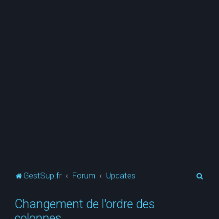
R
GestSup.fr
Forum
Updates
e
Changement de l'ordre des
c
colonnes
h