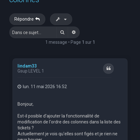
e
r
Répondre
c
Rechercher
Recherche avancée
h
e
1 message • Page
1
sur
1
r
lindam33
Citation
Gsup LEVEL 1
lun. 11 mai 2026 16:52
Bonjour,
Est-il posible d'ajouter la fonctionnalité de
modification de l'ordre des colonnes dans la liste des
tickets ?
Actuellement je vois qu'elles sont figés et je rien ne
peux bouger.