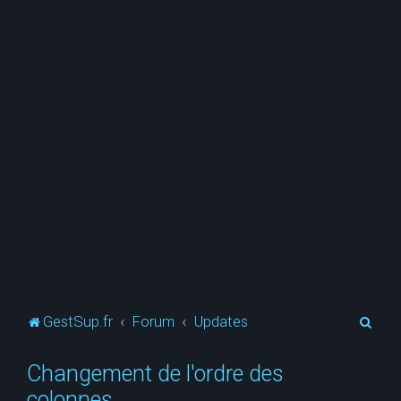
R
GestSup.fr
Forum
Updates
e
Changement de l'ordre des
c
colonnes
h