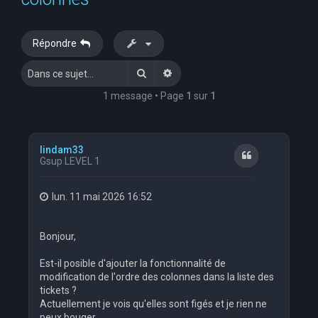
e
r
Répondre
c
Rechercher
Recherche avancée
h
e
1 message • Page
1
sur
1
r
lindam33
Citation
Gsup LEVEL 1
lun. 11 mai 2026 16:52
Bonjour,
Est-il posible d'ajouter la fonctionnalité de
modification de l'ordre des colonnes dans la liste des
tickets ?
Actuellement je vois qu'elles sont figés et je rien ne
peux bouger.