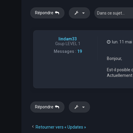
Répondre
lindam33
lun. 11 mai
Gsup LEVEL 1
Messages :
19
Bonjour,
Est-il posible
Actuellement j
Répondre
Retourner vers « Updates »