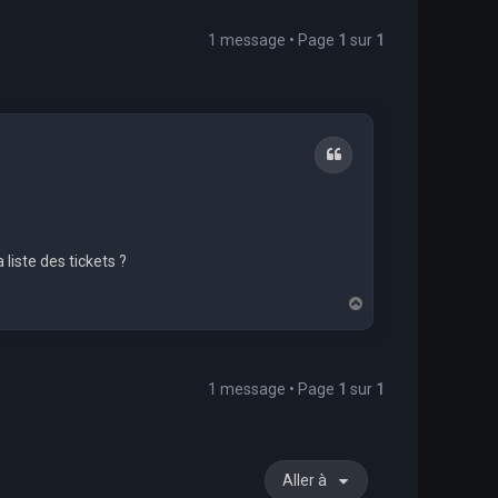
1 message • Page
1
sur
1
Citation
 liste des tickets ?
H
a
u
t
1 message • Page
1
sur
1
Aller à