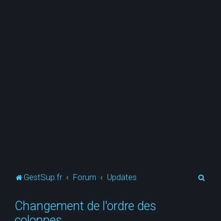
R
GestSup.fr
Forum
Updates
e
Changement de l'ordre des
c
colonnes
h