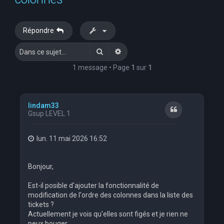
e
r
Répondre
c
Rechercher
Recherche avancée
h
e
1 message • Page
1
sur
1
r
lindam33
Citation
Gsup LEVEL 1
lun. 11 mai 2026 16:52
Bonjour,
Est-il posible d'ajouter la fonctionnalité de
modification de l'ordre des colonnes dans la liste des
tickets ?
Actuellement je vois qu'elles sont figés et je rien ne
peux bouger.