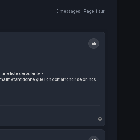
5 messages • Page
1
sur
1
Citation
 une liste déroulante ?
matif étant donné que l'on doit arrondir selon nos
H
a
u
t