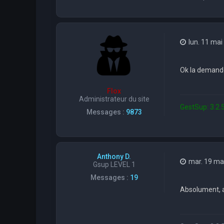
lun. 11 mai
Ok la demande
Flox
Administrateur du site
GestSup: 3.2.5
Messages :
9873
Anthony D.
mar. 19 ma
Gsup LEVEL 1
Messages :
19
Absolument, av