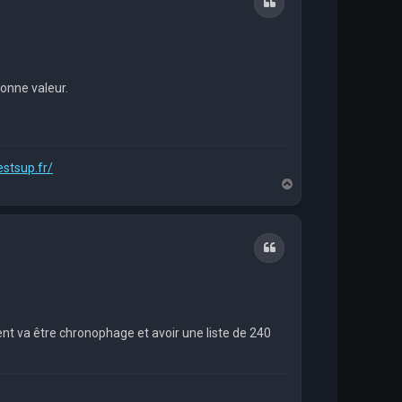
Citation
bonne valeur.
estsup.fr/
H
a
u
t
Citation
nt va être chronophage et avoir une liste de 240