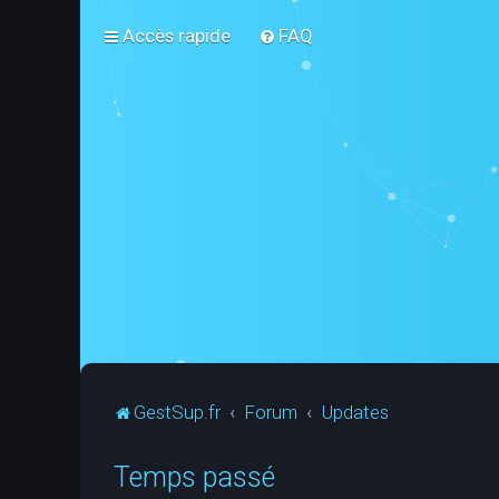
Accès rapide
FAQ
GestSup.fr
Forum
Updates
Temps passé