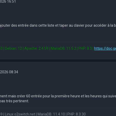
2026 16:51
outer des entrée dans cette liste et taper au clavier pour accéder à la 
3 | Debian: 12 | Apache: 2.4.59 | MariaDB: 11.5.2 | PHP: 8.3 |
https://doc.g
 2026 08:34
ment mais créer 60 entrée pour la première heure et les heures qui suive
pas très pertinent.
9 | Linux o2switch.net | MariaDB: 11.4.10 | PHP: 8.3.30