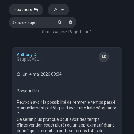
e
Répondre
r
Rechercher
Recherche avancée
c
h
5 messages • Page
1
sur
1
e
r
Anthony D.
Citation
Gsup LEVEL 1
lun. 4 mai 2026 09:04
Bonjour Flox,
Peut-on avoir la possibilité de rentrer le temps passé
manuellement plutôt que d'avoir une liste déroulante
?
Ce serait plus pratique pour avoir des temps
d'intervention exact plutôt qu'un approximatif étant
donné que l'on doit arrondir selon nos listes de