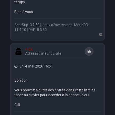
temps.
Bien à vous,
GestSup: 3.2.59 | Linux o2switch.net | MariaDB:
11.4.10 | PHP: 8.3.30
H
a
u
t
Flox
Citation
Administrateur du site
lun. 4 mai 2026 16:51
Bonjour,
vous pouvez ajouter des entrée dans cette liste et
taper au clavier pour accéder à la bonne valeur.
Cdt