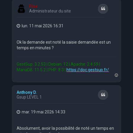
t
Flox
Citation
Administrateur du site
lun. 11 mai 2026 16:31
Ok la demande est noté la saisie demandée est un
temps en minutes ?
GestSup: 3.2.53 | Debian: 12 | Apache: 2.4.59 |
MariaDB: 11.5.2 | PHP: 8.3 |
https://doc.gestsup.fr/
H
a
u
t
Anthony D.
Citation
Gsup LEVEL 1
mar. 19 mai 2026 14:33
Absolument, avoir la possibilité de noté un temps en