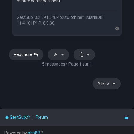
minute serait pertinent.
GestSup: 3.2.59 | Linux o2switch.net | MariaDB:
11.4.10 | PHP: 8.3.30
H
a
u
t
Répondre
5 messages • Page
1
sur
1
Aller à
GestSup.fr
Forum
Powered by
phpBB
™