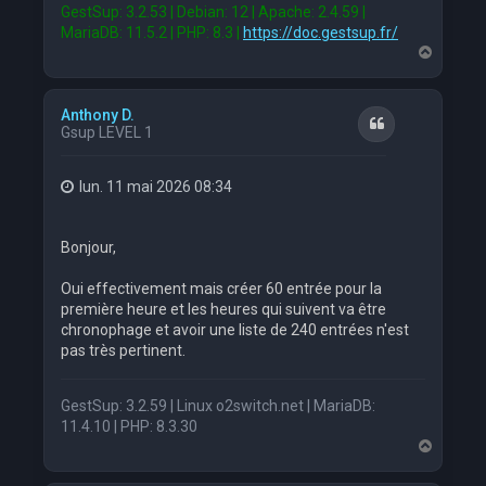
GestSup: 3.2.53 | Debian: 12 | Apache: 2.4.59 |
MariaDB: 11.5.2 | PHP: 8.3 |
https://doc.gestsup.fr/
H
a
u
t
Anthony D.
Citation
Gsup LEVEL 1
lun. 11 mai 2026 08:34
Bonjour,
Oui effectivement mais créer 60 entrée pour la
première heure et les heures qui suivent va être
chronophage et avoir une liste de 240 entrées n'est
pas très pertinent.
GestSup: 3.2.59 | Linux o2switch.net | MariaDB:
11.4.10 | PHP: 8.3.30
H
a
u