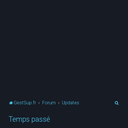
R
GestSup.fr
Forum
Updates
e
Temps passé
c
h