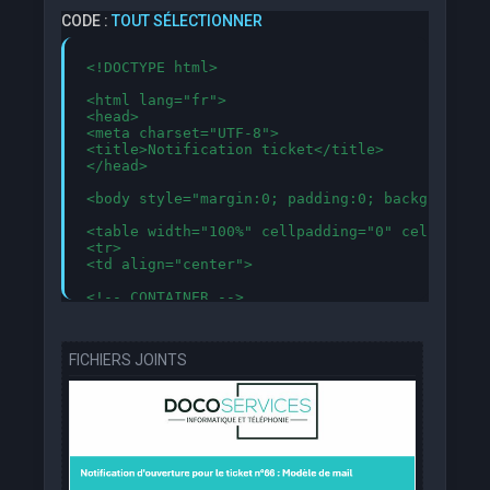
CODE :
TOUT SÉLECTIONNER
<!DOCTYPE html>

<html lang="fr">

<head>

<meta charset="UTF-8">

<title>Notification ticket</title>

</head>

<body style="margin:0; padding:0; background-c
<table width="100%" cellpadding="0" cellspacin
<tr>

<td align="center">

<!-- CONTAINER -->

<table width="680" cellpadding="0" cellspacing
	<!-- LOGO -->

FICHIERS JOINTS
		<tr>

    		   <td align="center" style="padding:20px 0 20px 0; background:#ffffff;">

		     <a href="https://doco-services.fr" target="_blank" style="text-decoration:none;">

        	      <img src="https://i.postimg.cc/Twym8tbz/DOCO-SERVICES.jpg" alt="Logo Société" style="max-width:200px; height:auto;">

   	 	     </a>

		   </td>

		</tr>
