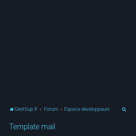
R
GestSup.fr
Forum
Espace développeurs
e
Template mail
c
h