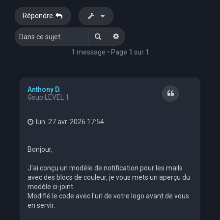
e
Répondre
r
Rechercher
Recherche avancée
c
h
1 message • Page
1
sur
1
e
r
Anthony D.
Citation
Gsup LEVEL 1
lun. 27 avr. 2026 17:54
Bonjour,
J'ai conçu un modèle de notification pour les mails
avec des blocs de couleur, je vous mets un aperçu du
modèle ci-joint.
Modifié le code avec l'url de votre logo avant de vous
en servir.