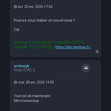
lun. 20 avr. 2026 17:42
Pourrez-vous réaliser un nouvel essai ?
Cdt
GestSup: 3.2.53 | Debian: 12 | Apache: 2.4.59 |
MariaDB: 11.5.2 | PHP: 8.3 |
https://doc.gestsup.fr/
H
a
u
t
arobasyk
Citation
Gsup LEVEL 2
mar. 28 avr. 2026 14:05
Tout est ok maintenant.
Merci beaucoup.