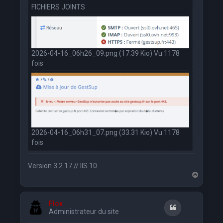
FICHIERS JOINTS
2026-04-16_06h26_09.png (17.39 Kio) Vu 1178
fois
2026-04-16_06h31_07.png (33.31 Kio) Vu 1178
fois
Version 3.2.17 // IIS 10
H
a
u
t
Flox
Citation
Administrateur du site