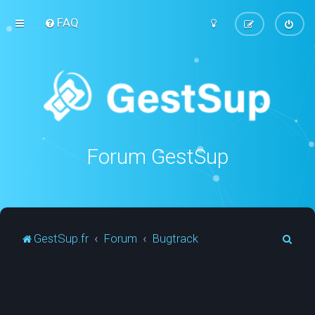
FAQ
Forum GestSup
R
GestSup.fr
Forum
Bugtrack
e
c
h