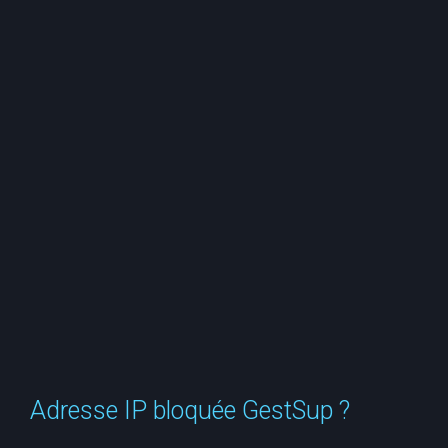
e
r
c
h
e
r
Adresse IP bloquée GestSup ?