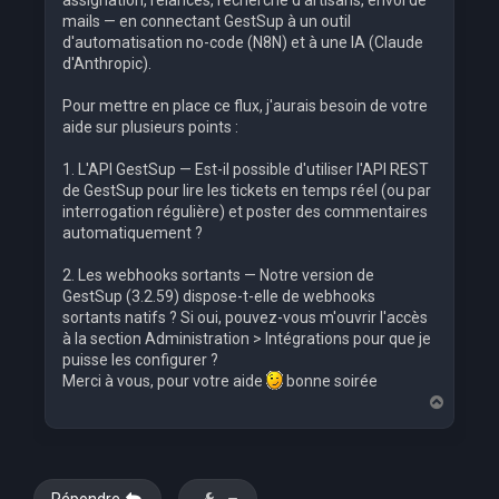
assignation, relances, recherche d'artisans, envoi de
mails — en connectant GestSup à un outil
d'automatisation no-code (N8N) et à une IA (Claude
d'Anthropic).
Pour mettre en place ce flux, j'aurais besoin de votre
aide sur plusieurs points :
1. L'API GestSup — Est-il possible d'utiliser l'API REST
de GestSup pour lire les tickets en temps réel (ou par
interrogation régulière) et poster des commentaires
automatiquement ?
2. Les webhooks sortants — Notre version de
GestSup (3.2.59) dispose-t-elle de webhooks
sortants natifs ? Si oui, pouvez-vous m'ouvrir l'accès
à la section Administration > Intégrations pour que je
puisse les configurer ?
Merci à vous, pour votre aide
bonne soirée
H
a
u
t