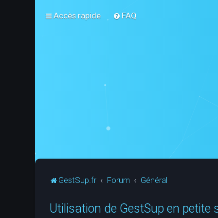
Accès rapide
FAQ
GestSup.fr
Forum
Général
Utilisation de GestSup en petite s