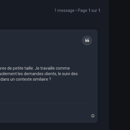
1 message • Page
1
sur
1
Citation
es de petite taille. Je travaille comme
acilement les demandes clients, le suivi des
s dans un contexte similaire ?
H
a
u
t