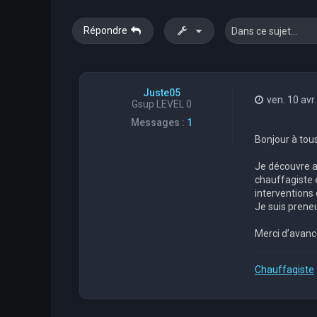
Répondre
Juste05
ven. 10 avr
Gsup LEVEL 0
Messages :
1
Bonjour à tous
Je découvre ac
chauffagiste e
interventions 
Je suis preneu
Merci d’avanc
Chauffagiste