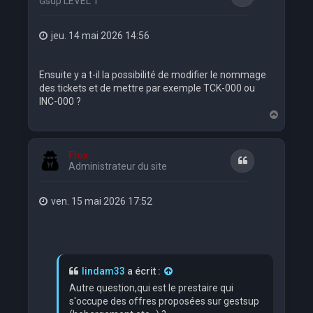
Gsup LEVEL 1
jeu. 14 mai 2026 14:56
Ensuite y a t-il la possibilité de modifier le nommage
des tickets et de mettre par exemple TCK-000 ou
INC-000 ?
H
a
u
t
Flox
Citation
Administrateur du site
ven. 15 mai 2026 17:52
lindam33
a écrit :
Autre question,qui est le prestaire qui
s'occupe des offres proposées sur gestsup