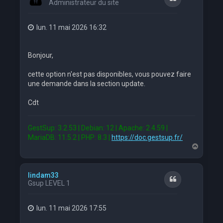
Administrateur du site
lun. 11 mai 2026 16:32
Bonjour,
cette option n'est pas disponibles, vous pouvez faire
une demande dans la section update.
Cdt
GestSup: 3.2.53 | Debian: 12 | Apache: 2.4.59 |
MariaDB: 11.5.2 | PHP: 8.3 |
https://doc.gestsup.fr/
H
a
u
t
lindam33
Citation
Gsup LEVEL 1
lun. 11 mai 2026 17:55