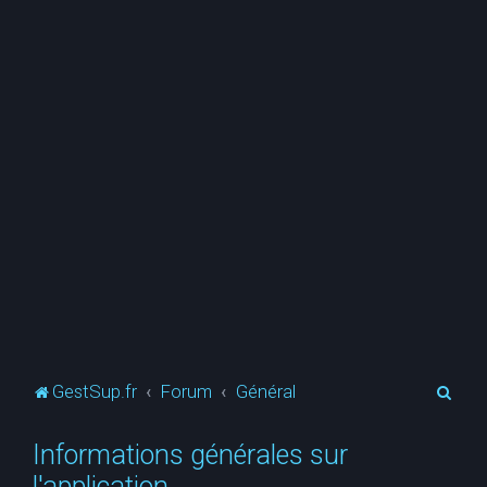
R
GestSup.fr
Forum
Général
e
Informations générales sur
c
l'application
h