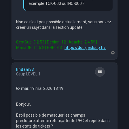
exemple TCK-000 ou INC-000 ?
Non ce n'est pas possible actuellement, vous pouvez
créer un sujet dans la section update.
GestSup: 3.2.53 | Debian: 12 | Apache: 2.4.59 |
MariaDB: 11.5.2 | PHP: 8.3 |
https://doc.gestsup.fr/
H
a
u
t
lindam33
Citation
Gsup LEVEL 1
mar. 19 mai 2026 18:49
Bonjour,
Est-il possible de masquer les champs
précloture,attente retour,attente PEC et rejeté dans
les etats de tickets ?