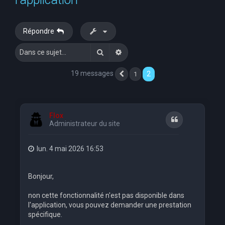
e
r
Répondre
c
Rechercher
Recherche avancée
h
e
19 messages
2
1
Précédente
r
Flox
Citation
Administrateur du site
lun. 4 mai 2026 16:53
Bonjour,
non cette fonctionnalité n'est pas disponible dans
l'application, vous pouvez demander une prestation
spécifique.