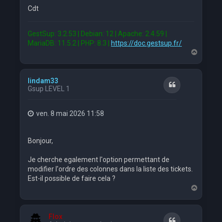
Cdt
GestSup: 3.2.53 | Debian: 12 | Apache: 2.4.59 |
MariaDB: 11.5.2 | PHP: 8.3 |
https://doc.gestsup.fr/
H
a
u
t
lindam33
Citation
Gsup LEVEL 1
ven. 8 mai 2026 11:58
Bonjour,
Je cherche egalement l'option permettant de
modifier l'ordre des colonnes dans la liste des tickets.
Est-il possible de faire cela ?
H
a
u
t
Flox
Citation