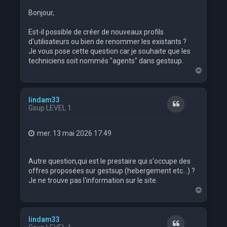
Bonjour,
Est-il possible de créer de nouveaux profils
d'utilisateurs ou bien de renommer les existants ?
Je vous pose cette question car je souhaite que les
techniciens soit nommés "agents" dans gestsup.
H
a
u
t
lindam33
Citation
Gsup LEVEL 1
mer. 13 mai 2026 17:49
Autre question,qui est le prestaire qui s'occupe des
offres proposées sur gestsup (hebergement etc...) ?
Je ne trouve pas l'information sur le site.
H
a
u
t
lindam33
Citation