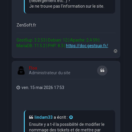
(hebergement etc...) ?
Je ne trouve pas l'information sur le site.
ZenSoft.fr
GestSup: 3.2.53 | Debian: 12 | Apache: 2.4.59 |
MariaDB: 11.5.2 | PHP: 8.3 |
https://doc.gestsup.fr/
H
a
u
t
Flox
Citation
Administrateur du site
ven. 15 mai 2026 17:53
lindam33
a écrit :
Ensuite y a t-il la possibilité de modifier le
nommage des tickets et de mettre par