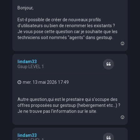
Bonjour,
Est-il possible de créer de nouveaux profils
d'utilisateurs ou bien de renommer les existants ?
Je vous pose cette question car je souhaite que les
techniciens soit nommés "agents" dans gestsup.
H
a
u
t
lindam33
Citation
Gsup LEVEL 1
mer. 13 mai 2026 17:49
Autre question,qui est le prestaire qui s'occupe des
offres proposées sur gestsup (hebergement etc...) ?
Je ne trouve pas l'information sur le site.
H
a
u
t
lindam33
Citation