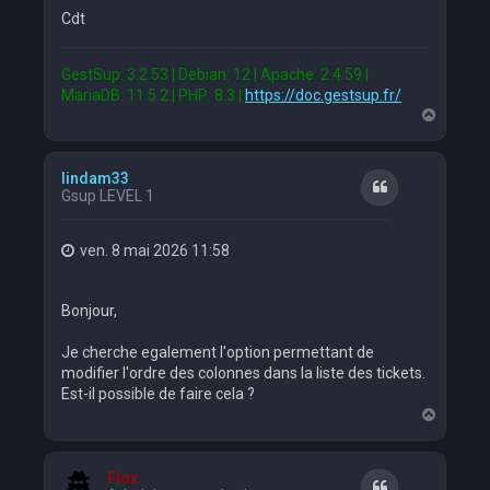
Cdt
GestSup: 3.2.53 | Debian: 12 | Apache: 2.4.59 |
MariaDB: 11.5.2 | PHP: 8.3 |
https://doc.gestsup.fr/
H
a
u
t
lindam33
Citation
Gsup LEVEL 1
ven. 8 mai 2026 11:58
Bonjour,
Je cherche egalement l'option permettant de
modifier l'ordre des colonnes dans la liste des tickets.
Est-il possible de faire cela ?
H
a
u
t
Flox
Citation