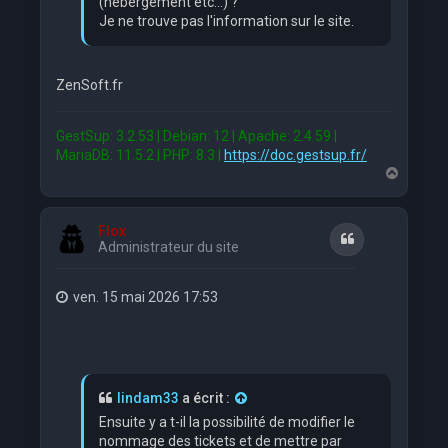
(hebergement etc...) ?
Je ne trouve pas l'information sur le site.
ZenSoft.fr
GestSup: 3.2.53 | Debian: 12 | Apache: 2.4.59 |
MariaDB: 11.5.2 | PHP: 8.3 |
https://doc.gestsup.fr/
H
a
u
t
Flox
Citation
Administrateur du site
ven. 15 mai 2026 17:53
lindam33
a écrit :
Ensuite y a t-il la possibilité de modifier le
nommage des tickets et de mettre par