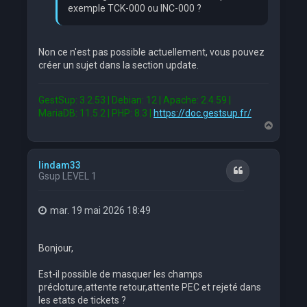
exemple TCK-000 ou INC-000 ?
Non ce n'est pas possible actuellement, vous pouvez
créer un sujet dans la section update.
GestSup: 3.2.53 | Debian: 12 | Apache: 2.4.59 |
MariaDB: 11.5.2 | PHP: 8.3 |
https://doc.gestsup.fr/
H
a
u
t
lindam33
Citation
Gsup LEVEL 1
mar. 19 mai 2026 18:49
Bonjour,
Est-il possible de masquer les champs
précloture,attente retour,attente PEC et rejeté dans
les etats de tickets ?