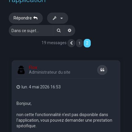
e
r
Répondre
c
Rechercher
Recherche avancée
h
e
19 messages
2
1
Précédente
r
Flox
Citation
Administrateur du site
lun. 4 mai 2026 16:53
Bonjour,
non cette fonctionnalité n'est pas disponible dans
l'application, vous pouvez demander une prestation
spécifique.