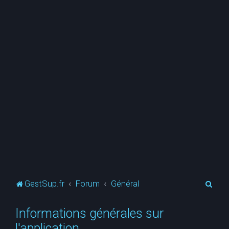
R
GestSup.fr
Forum
Général
e
Informations générales sur
c
l'application
h