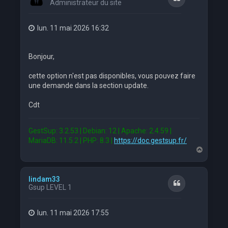
Administrateur du site
lun. 11 mai 2026 16:32
Bonjour,
cette option n'est pas disponibles, vous pouvez faire
une demande dans la section update.
Cdt
GestSup: 3.2.53 | Debian: 12 | Apache: 2.4.59 |
MariaDB: 11.5.2 | PHP: 8.3 |
https://doc.gestsup.fr/
H
a
u
t
lindam33
Citation
Gsup LEVEL 1
lun. 11 mai 2026 17:55