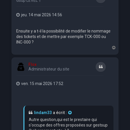
Gsup LEVEL 1
jeu. 14 mai 2026 14:56
Ensuite y a t-il la possibilité de modifier le nommage
des tickets et de mettre par exemple TCK-000 ou
INC-000 ?
H
a
u
t
Flox
Citation
Administrateur du site
ven. 15 mai 2026 17:52
lindam33
a écrit :
Autre question,qui est le prestaire qui
s'occupe des offres proposées sur gestsup