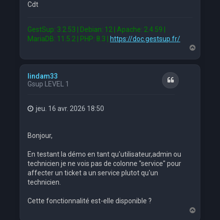
Cdt
GestSup: 3.2.53 | Debian: 12 | Apache: 2.4.59 |
MariaDB: 11.5.2 | PHP: 8.3 |
https://doc.gestsup.fr/
H
a
u
t
lindam33
Citation
Gsup LEVEL 1
jeu. 16 avr. 2026 18:50
Bonjour,
En testant la démo en tant qu'utilisateur,admin ou
technicien je ne vois pas de colonne "service" pour
affecter un ticket a un service plutot qu'un
technicien.
Cette fonctionnalité est-elle disponible ?
H
a