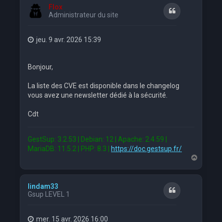
t
Flox
Citation
Administrateur du site
jeu. 9 avr. 2026 15:39
Bonjour,
La liste des CVE est disponible dans le changelog
vous avez une newsletter dédié à la sécurité.
Cdt
GestSup: 3.2.53 | Debian: 12 | Apache: 2.4.59 |
MariaDB: 11.5.2 | PHP: 8.3 |
https://doc.gestsup.fr/
H
a
u
t
lindam33
Citation
Gsup LEVEL 1
mer. 15 avr. 2026 16:00