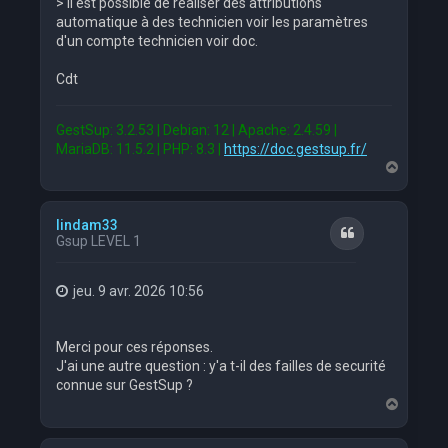
> Il est possible de réaliser des attributions
automatique à des technicien voir les paramètres
d'un compte technicien voir doc.
Cdt
GestSup: 3.2.53 | Debian: 12 | Apache: 2.4.59 |
MariaDB: 11.5.2 | PHP: 8.3 |
https://doc.gestsup.fr/
H
a
u
t
lindam33
Citation
Gsup LEVEL 1
jeu. 9 avr. 2026 10:56
Merci pour ces réponses.
J'ai une autre question : y'a t-il des failles de securité
connue sur GestSup ?
H
a
u