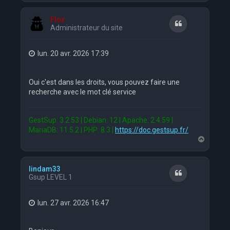
u
t
Flox
Citation
Administrateur du site
lun. 20 avr. 2026 17:39
Oui c'est dans les droits, vous pouvez faire une
recherche avec le mot clé service
GestSup: 3.2.53 | Debian: 12 | Apache: 2.4.59 |
MariaDB: 11.5.2 | PHP: 8.3 |
https://doc.gestsup.fr/
H
a
u
t
lindam33
Citation
Gsup LEVEL 1
lun. 27 avr. 2026 16:47