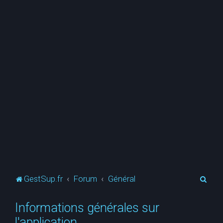
R
GestSup.fr
Forum
Général
e
Informations générales sur
c
l'application
h