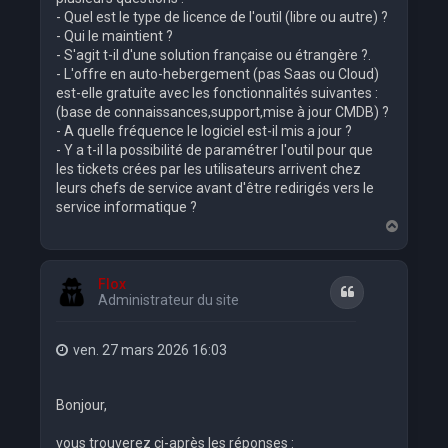
- Quel est le type de licence de l'outil (libre ou autre) ?
- Qui le maintient ?
- S'agit t-il d'une solution française ou étrangère ?.
- L'offre en auto-hebergement (pas Saas ou Cloud)
est-elle gratuite avec les fonctionnalités suivantes :
(base de connaissances,support,mise à jour CMDB) ?
- A quelle fréquence le logiciel est-il mis a jour ?
- Y a t-il la possibilité de paramétrer l'outil pour que
les tickets crées par les utilisateurs arrivent chez
leurs chefs de service avant d'être redirigés vers le
service informatique ?
H
a
u
t
Flox
Citation
Administrateur du site
ven. 27 mars 2026 16:03
Bonjour,
vous trouverez ci-après les réponses :