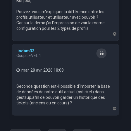
Bonjour,
Pouvez-vous m'expliquer la différence entre les
profils utilisateur et utilisateur avec pouvoir ?
Car sur la demo j'ai l'impression de voir la meme
configuration pour les 2 types de profils.
H
a
u
t
lindam33
Citation
Gsup LEVEL 1
mar. 28 avr. 2026 18:08
Seconde,question,est-il possible d'importer la base
de données de notre outil actuel (osticket) dans
gestsup,afin de pouvoir garder un historique des
tickets (anciens ou en cours) ?
H
a
u
t