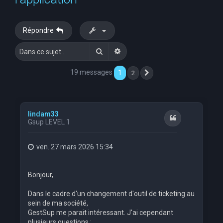
e
r
Répondre
c
Rechercher
Recherche avancée
h
e
19 messages
1
2
Suivante
r
lindam33
Citation
Gsup LEVEL 1
ven. 27 mars 2026 15:34
Bonjour,
Dans le cadre d'un changement d'outil de ticketing au
sein de ma société,
GestSup me parait intéressant. J'ai cependant
plusieurs questions :