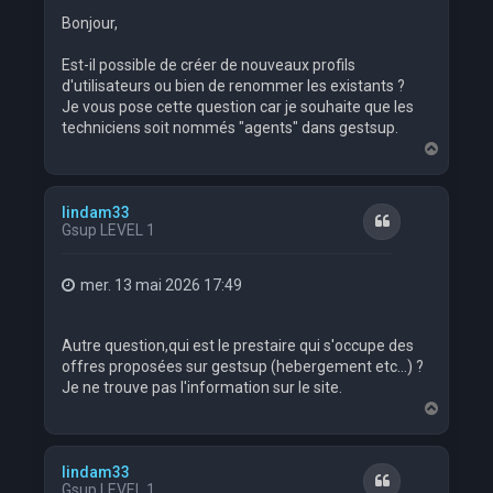
Bonjour,
Est-il possible de créer de nouveaux profils
d'utilisateurs ou bien de renommer les existants ?
Je vous pose cette question car je souhaite que les
techniciens soit nommés "agents" dans gestsup.
H
a
u
t
lindam33
Citation
Gsup LEVEL 1
mer. 13 mai 2026 17:49
Autre question,qui est le prestaire qui s'occupe des
offres proposées sur gestsup (hebergement etc...) ?
Je ne trouve pas l'information sur le site.
H
a
u
t
lindam33
Citation
Gsup LEVEL 1