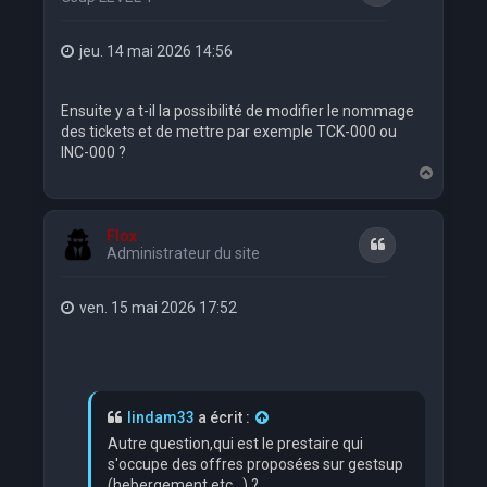
jeu. 14 mai 2026 14:56
Ensuite y a t-il la possibilité de modifier le nommage
des tickets et de mettre par exemple TCK-000 ou
INC-000 ?
H
a
u
t
Flox
Citation
Administrateur du site
ven. 15 mai 2026 17:52
lindam33
a écrit :
Autre question,qui est le prestaire qui
s'occupe des offres proposées sur gestsup
(hebergement etc...) ?