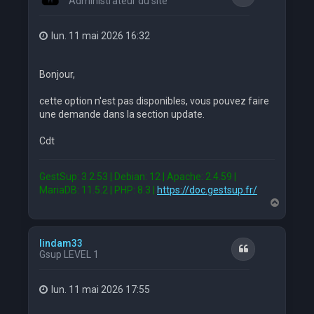
Administrateur du site
lun. 11 mai 2026 16:32
Bonjour,
cette option n'est pas disponibles, vous pouvez faire
une demande dans la section update.
Cdt
GestSup: 3.2.53 | Debian: 12 | Apache: 2.4.59 |
MariaDB: 11.5.2 | PHP: 8.3 |
https://doc.gestsup.fr/
H
a
u
t
lindam33
Citation
Gsup LEVEL 1
lun. 11 mai 2026 17:55