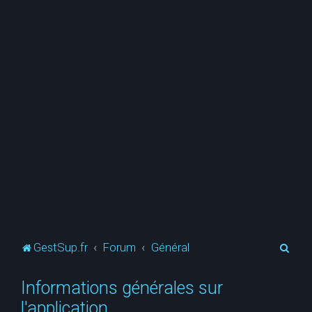
R
GestSup.fr
Forum
Général
e
Informations générales sur
c
l'application
h