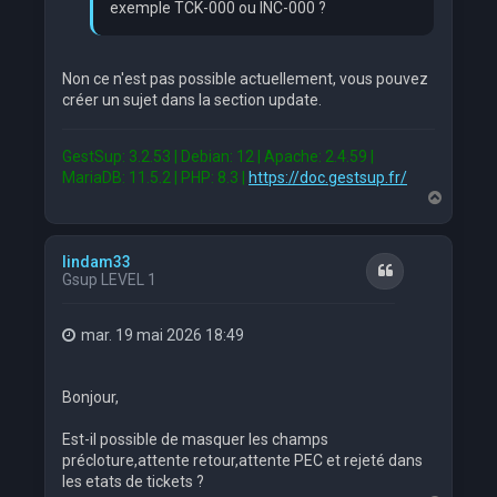
exemple TCK-000 ou INC-000 ?
Non ce n'est pas possible actuellement, vous pouvez
créer un sujet dans la section update.
GestSup: 3.2.53 | Debian: 12 | Apache: 2.4.59 |
MariaDB: 11.5.2 | PHP: 8.3 |
https://doc.gestsup.fr/
H
a
u
t
lindam33
Citation
Gsup LEVEL 1
mar. 19 mai 2026 18:49
Bonjour,
Est-il possible de masquer les champs
précloture,attente retour,attente PEC et rejeté dans
les etats de tickets ?