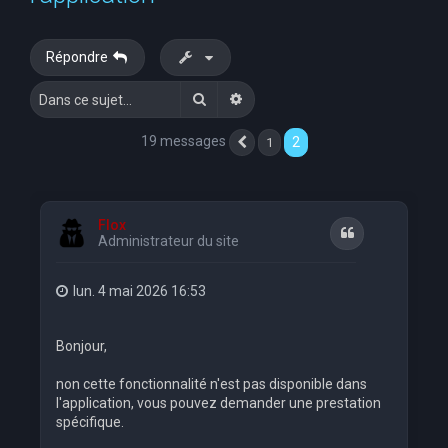
e
r
Répondre
c
Rechercher
Recherche avancée
h
e
19 messages
2
1
Précédente
r
Flox
Citation
Administrateur du site
lun. 4 mai 2026 16:53
Bonjour,
non cette fonctionnalité n'est pas disponible dans
l'application, vous pouvez demander une prestation
spécifique.