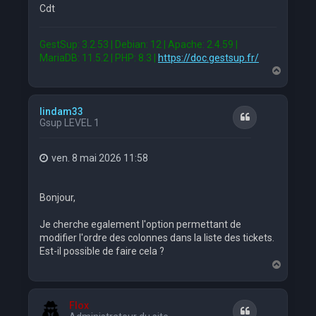
Cdt
GestSup: 3.2.53 | Debian: 12 | Apache: 2.4.59 |
MariaDB: 11.5.2 | PHP: 8.3 |
https://doc.gestsup.fr/
H
a
u
t
lindam33
Citation
Gsup LEVEL 1
ven. 8 mai 2026 11:58
Bonjour,
Je cherche egalement l'option permettant de
modifier l'ordre des colonnes dans la liste des tickets.
Est-il possible de faire cela ?
H
a
u
t
Flox
Citation