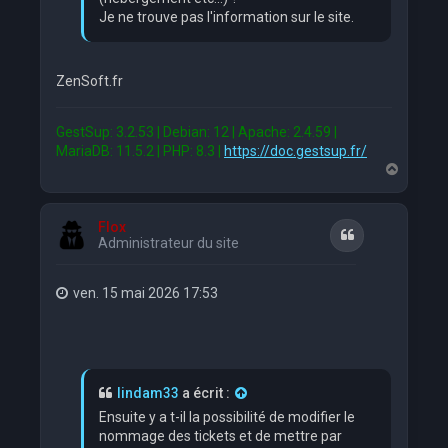
Je ne trouve pas l'information sur le site.
ZenSoft.fr
GestSup: 3.2.53 | Debian: 12 | Apache: 2.4.59 |
MariaDB: 11.5.2 | PHP: 8.3 |
https://doc.gestsup.fr/
H
a
u
t
Flox
Citation
Administrateur du site
ven. 15 mai 2026 17:53
lindam33
a écrit :
Ensuite y a t-il la possibilité de modifier le
nommage des tickets et de mettre par