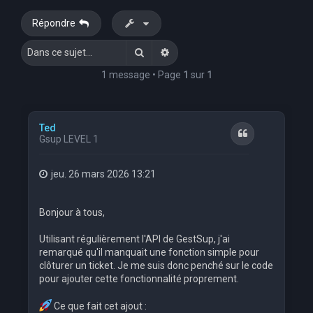
e
Répondre
r
Rechercher
Recherche avancée
c
h
1 message • Page
1
sur
1
e
r
Ted
Citation
Gsup LEVEL 1
jeu. 26 mars 2026 13:21
Bonjour à tous,
Utilisant régulièrement l'API de GestSup, j'ai
remarqué qu'il manquait une fonction simple pour
clôturer un ticket. Je me suis donc penché sur le code
pour ajouter cette fonctionnalité proprement.
Ce que fait cet ajout :