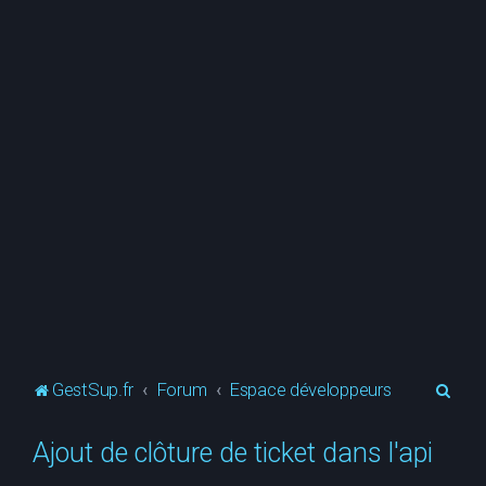
R
GestSup.fr
Forum
Espace développeurs
e
Ajout de clôture de ticket dans l'api
c
h