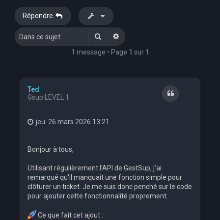
e
Répondre
r
Rechercher
Recherche avancée
c
h
1 message • Page
1
sur
1
e
r
Ted
Citation
Gsup LEVEL 1
jeu. 26 mars 2026 13:21
Bonjour à tous,
Utilisant régulièrement l'API de GestSup, j'ai
remarqué qu'il manquait une fonction simple pour
clôturer un ticket. Je me suis donc penché sur le code
pour ajouter cette fonctionnalité proprement.
Ce que fait cet ajout :