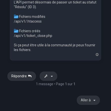
L'API permet désormais de passer un ticket au statut
"Résolu" (ID 3).
Fichiers modifiés
/api/v1/.htaccess
Fichiers créés
/api/v1/ticket_close.php
Si ça peut être utile à la communauté je peux fournir
les fichiers.
H
a
u
t
Répondre
1 message • Page
1
sur
1
Aller à