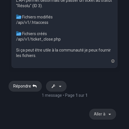
L'API permet désormais de passer un ticket au statut
"Résolu" (ID 3).
Fichiers modifiés
/api/v1/.htaccess
Fichiers créés
/api/v1/ticket_close.php
Si ça peut être utile à la communauté je peux fournir
les fichiers.
H
a
u
t
Répondre
1 message • Page
1
sur
1
Aller à