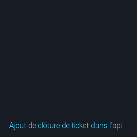
e
r
c
h
e
r
Ajout de clôture de ticket dans l'api