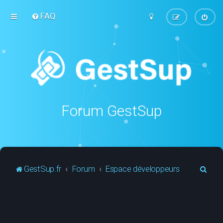
FAQ
Forum GestSup
R
GestSup.fr
Forum
Espace développeurs
e
c
h