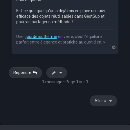
Est-ce que quelqu’un a déjà mis en place un suivi
efficace des objets réutilisables dans GestSup et
pourrait partager sa méthode ?
Une
gourde isotherme
en verre, c’est l’équilibre
parfait entre élégance et praticité au quotidien. »
H
a
u
t
Répondre
1 message • Page
1
sur
1
Aller à