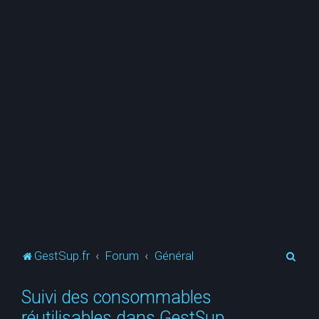
R
GestSup.fr
Forum
Général
e
Suivi des consommables
c
réutilisables dans GestSup
h