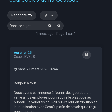
e
r
Répondre
c
Rechercher
Recherche avancée
h
e
1 message • Page
1
sur
1
r
Aurelien25
Citation
Gsup LEVEL 0
sam. 21 mars 2026 16:44
Bonjour à tous,
Nous avons commencé à fournir des gourdes-en-
verre à nos employés pour réduire le plastique au
bureau. Je voudrais pouvoir suivre leur distribution et
leur utilisation avec GestSup afin de savoir qui a reçu
quoi et quand.