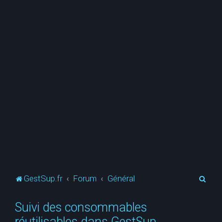
R
GestSup.fr
Forum
Général
e
Suivi des consommables
c
réutilisables dans GestSup
h