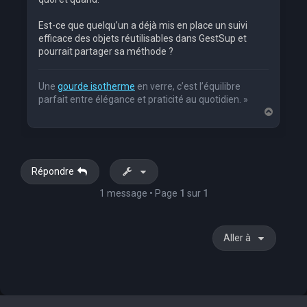
Est-ce que quelqu’un a déjà mis en place un suivi
efficace des objets réutilisables dans GestSup et
pourrait partager sa méthode ?
Une
gourde isotherme
en verre, c’est l’équilibre
parfait entre élégance et praticité au quotidien. »
H
a
u
t
Répondre
1 message • Page
1
sur
1
Aller à