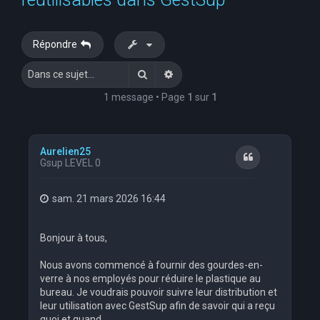
e
r
Répondre
c
Rechercher
Recherche avancée
h
e
1 message • Page
1
sur
1
r
Aurelien25
Citation
Gsup LEVEL 0
sam. 21 mars 2026 16:44
Bonjour à tous,
Nous avons commencé à fournir des gourdes-en-
verre à nos employés pour réduire le plastique au
bureau. Je voudrais pouvoir suivre leur distribution et
leur utilisation avec GestSup afin de savoir qui a reçu
quoi et quand.