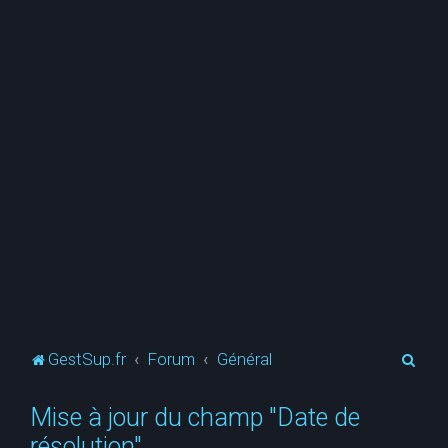
R
GestSup.fr
Forum
Général
e
Mise à jour du champ "Date de
c
résolution"
h