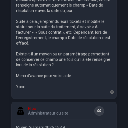
renseigne automatiquement le champ « Date de
résolution » avec la date du jour.
Suite à cela, je reprends leurs tickets et modifie le
statut pour la suite du traitement, à savoir « À
facturer », « Sous contrat », etc. Cependant, lors de
l’enregistrement, le champ « Date de résolution » est
effacé.
Existe-t-il un moyen ou un paramétrage permettant
de conserver ce champ une fois qu’il a été renseigné
lors de la résolution ?
Merci d’avance pour votre aide.
Yann
H
a
u
t
Flox
Citation
Administrateur du site
ven. 20 mars 2026 15:49