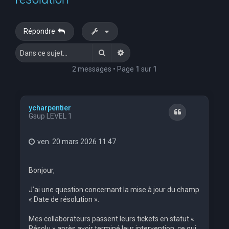
e
r
Répondre
c
Rechercher
Recherche avancée
h
e
2 messages • Page
1
sur
1
r
ycharpentier
Citation
Gsup LEVEL 1
ven. 20 mars 2026 11:47
Bonjour,
J’ai une question concernant la mise à jour du champ
« Date de résolution ».
Mes collaborateurs passent leurs tickets en statut «
Résolu » après avoir terminé leur intervention, ce qui