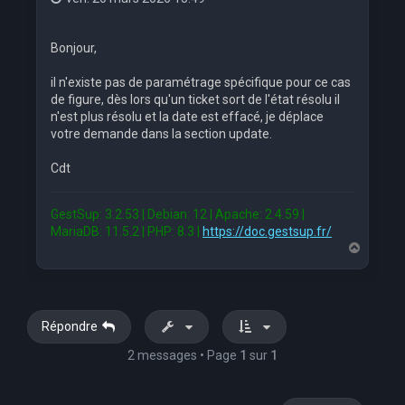
Bonjour,
il n'existe pas de paramétrage spécifique pour ce cas
de figure, dès lors qu'un ticket sort de l'état résolu il
n'est plus résolu et la date est effacé, je déplace
votre demande dans la section update.
Cdt
GestSup: 3.2.53 | Debian: 12 | Apache: 2.4.59 |
MariaDB: 11.5.2 | PHP: 8.3 |
https://doc.gestsup.fr/
H
a
u
t
Répondre
2 messages • Page
1
sur
1