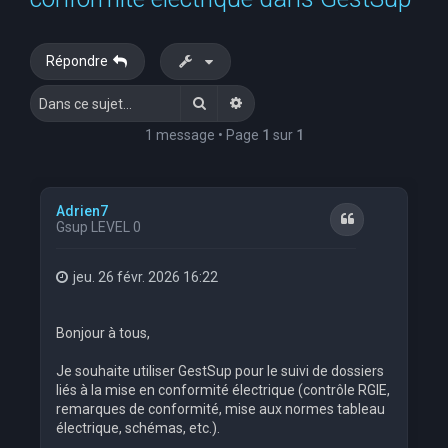
e
r
Répondre
c
Rechercher
Recherche avancée
h
e
1 message • Page
1
sur
1
r
Adrien7
Citation
Gsup LEVEL 0
jeu. 26 févr. 2026 16:22
Bonjour à tous,
Je souhaite utiliser GestSup pour le suivi de dossiers
liés à la mise en conformité électrique (contrôle RGIE,
remarques de conformité, mise aux normes tableau
électrique, schémas, etc.).