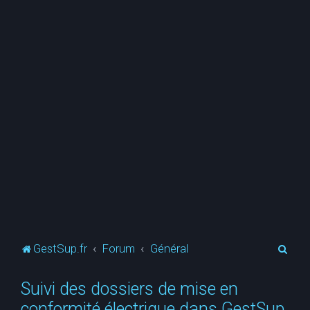
R
GestSup.fr
Forum
Général
e
Suivi des dossiers de mise en
c
conformité électrique dans GestSup
h