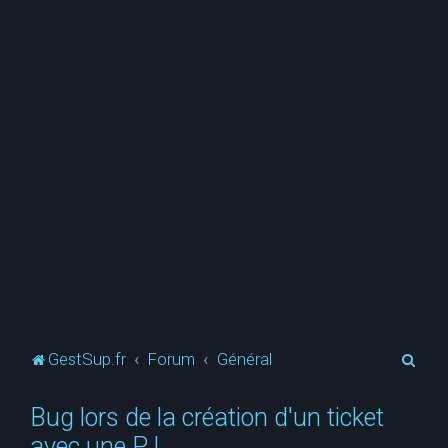
R
GestSup.fr
Forum
Général
e
Bug lors de la création d'un ticket
c
avec une PJ
h