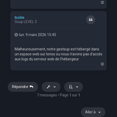
H
a
u
t
tcolin
Citation
Gsup LEVEL 3
lun. 9 mars 2026 15:45
Malheureusement, notre gestsup est hébergé dans
un espace web sur Ionos ou nous n'avons pas d'accès
aux logs du serveur web de l'hébergeur
H
a
u
t
Répondre
7 messages • Page
1
sur
1
Aller à