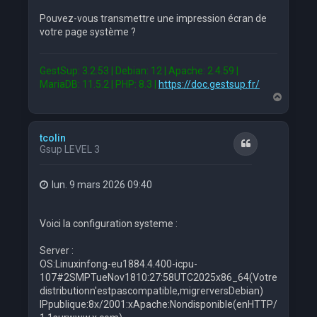
Pouvez-vous transmettre une impression écran de
votre page système ?
GestSup: 3.2.53 | Debian: 12 | Apache: 2.4.59 |
MariaDB: 11.5.2 | PHP: 8.3 |
https://doc.gestsup.fr/
H
a
u
t
tcolin
Citation
Gsup LEVEL 3
lun. 9 mars 2026 09:40
Voici la configuration systeme :
Server :
OS:Linuxinfong-eu1884.4.400-icpu-
107#2SMPTueNov1810:27:58UTC2025x86_64(Votre
distributionn'estpascompatible,migrerversDebian)
IPpublique:8x/2001:xApache:Nondisponible(enHTTP/