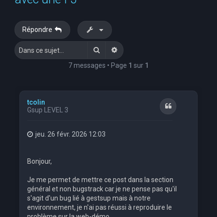
e
r
Répondre
c
Rechercher
Recherche avancée
h
e
7 messages • Page
1
sur
1
r
tcolin
Citation
Gsup LEVEL 3
jeu. 26 févr. 2026 12:03
Bonjour,
Je me permet de mettre ce post dans la section
général et non bugstrack car je ne pense pas qu'il
s'agit d'un bug lié à gestsup mais à notre
environnement, je n'ai pas réussi à reproduire le
problème sur la web-démo