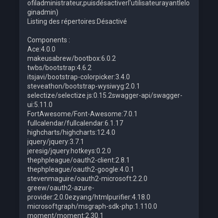
ofiladministrateur,puisdésactiverl'utilisateurayantlelo
ginadmin)
Listing des répertoires:Désactivé
Components :
Ace:4.0.0
makeusabrew/bootbox:6.0.2
twbs/bootstrap:4.6.2
itsjavi/bootstrap-colorpicker:3.4.0
steveathon/bootstrap-wysiwyg:2.0.1
selectize/selectize.js:0.15.2swagger-api/swagger-
ui:5.11.0
FortAwesome/Font-Awesome:7.0.1
fullcalendar/fullcalendar:6.1.17
highcharts/highcharts:12.4.0
jquery/jquery:3.7.1
jeresig/jquery.hotkeys:0.2.0
thephpleague/oauth2-client:2.8.1
thephpleague/oauth2-google:4.0.1
stevenmaguire/oauth2-microsoft:2.2.0
greew/oauth2-azure-
provider:2.0.0ezyang/htmlpurifier:4.18.0
microsoftgraph/msgraph-sdk-php:1.110.0
moment/moment:2.30.1