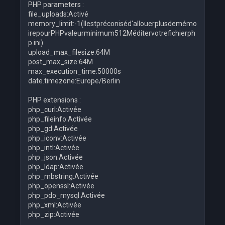
PHP parameters :
file_uploads:Activé
memory_limit:-1(Ilestpréconiséd'allouerplusdemémo
irepourPHPvaleurminimum512Méditervotrefichierph
p.ini).
upload_max_filesize:64M
post_max_size:64M
max_execution_time:50000s
date.timezone:Europe/Berlin
PHP extensions :
php_curl:Activée
php_fileinfo:Activée
php_gd:Activée
php_iconv:Activée
php_intl:Activée
php_json:Activée
php_ldap:Activée
php_mbstring:Activée
php_openssl:Activée
php_pdo_mysql:Activée
php_xml:Activée
php_zip:Activée