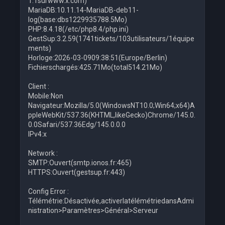
1.1surwww.x.com)
MariaDB:10.11.14-MariaDB-deb11-
log(base:dbs1229935788.5Mo)
PHP:8.4.18(/etc/php8.4/php.ini)
GestSup:3.2.59(1741tickets/103utilisateurs/1équipe
ments)
Horloge:2026-03-0909:38:51(Europe/Berlin)
Fichierschargés:425.71Mo(total514.21Mo)
Client :
Mobile:Non
Navigateur:Mozilla/5.0(WindowsNT10.0;Win64;x64)A
ppleWebKit/537.36(KHTML,likeGecko)Chrome/145.0.
0.0Safari/537.36Edg/145.0.0.0
IPv4:x
Network :
SMTP:Ouvert(smtp.ionos.fr:465)
HTTPS:Ouvert(gestsup.fr:443)
Config Error :
Télémétrie:Désactivée,activerlatélémétriedansAdmi
nistration>Paramètres>Général>Serveur