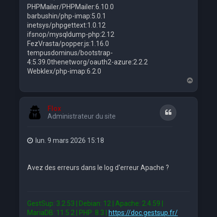
PHPMailer/PHPMailer:6.10.0
barbushin/php-imap:5.0.1
inetsys/phpgettext:1.0.12
ifsnop/mysqldump-php:2.12
FezVrasta/popper.js:1.16.0
tempusdominus/bootstrap-
4:5.39.0thenetworg/oauth2-azure:2.2.2
Webklex/php-imap:6.2.0
H
a
u
t
Flox
Citation
Administrateur du site
lun. 9 mars 2026 15:18
Avez des erreurs dans le log d'erreur Apache ?
GestSup: 3.2.53 | Debian: 12 | Apache: 2.4.59 |
MariaDB: 11.5.2 | PHP: 8.3 |
https://doc.gestsup.fr/