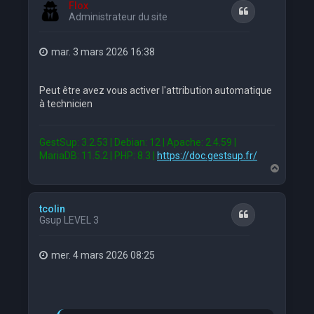
Flox
Citation
Administrateur du site
mar. 3 mars 2026 16:38
Peut être avez vous activer l'attribution automatique
à technicien
GestSup: 3.2.53 | Debian: 12 | Apache: 2.4.59 |
MariaDB: 11.5.2 | PHP: 8.3 |
https://doc.gestsup.fr/
H
a
u
t
tcolin
Citation
Gsup LEVEL 3
mer. 4 mars 2026 08:25