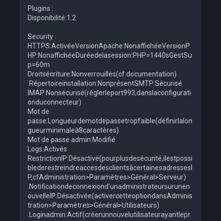
Plugins :
Disponibilité:1.2
Security :
HTTPS:ActivéeVersionApache:NonaffichéeVersionP
HP:NonaffichéeDuréedelasession:PHP=1440sGestSu
p=60m
Droitsécriture:Nonverrouillés(cf.documentation)
.Répertoireinstallation:NonprésentSMTP:Sécurisé
IMAP:Nonsécurisé(réglerleport993,danslaconfigurati
onduconnecteur)
Mot de
passe:Longueurdemotdepassetropfaible(définirlalon
gueurminimaleà8caractères)
Mot de passe admin:Modifié
Logs:Activés
RestrictionIP:Désactivé(pourplusdesécurité,ilestpossi
blederestreindreaccesdesclientsàcertainesadressesI
P,cfAdministration>Paramètres>Général>Serveur)
.Notificationdeconnexiond'unadministrateursurunen
ouvelleIP:Désactivée(activercetteoptiondansAdminis
tration>Paramètres>Général>Utilisateurs)
.Loginadmin:Actif(créerunnouvelutilisateurayantlepr