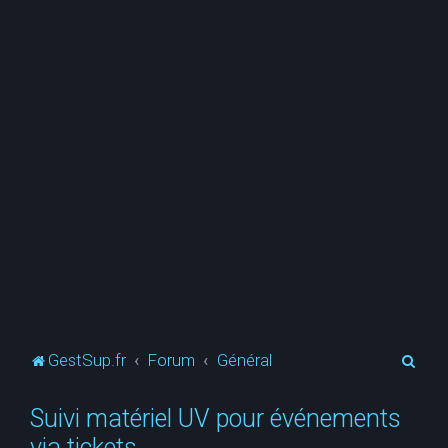
R
GestSup.fr
Forum
Général
e
Suivi matériel UV pour événements
c
via tickets
h