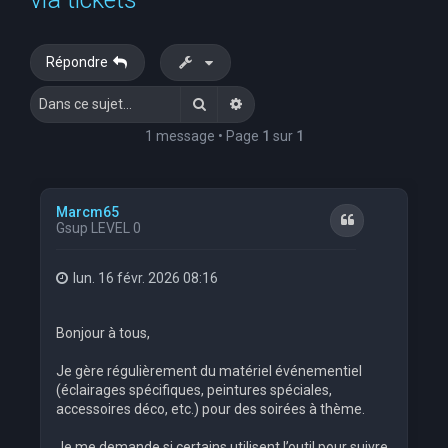
e
r
Répondre
c
Rechercher
Recherche avancée
h
e
1 message • Page
1
sur
1
r
Marcm65
Citation
Gsup LEVEL 0
lun. 16 févr. 2026 08:16
Bonjour à tous,
Je gère régulièrement du matériel événementiel
(éclairages spécifiques, peintures spéciales,
accessoires déco, etc.) pour des soirées à thème.
Je me demande si certains utilisent l’outil pour suivre