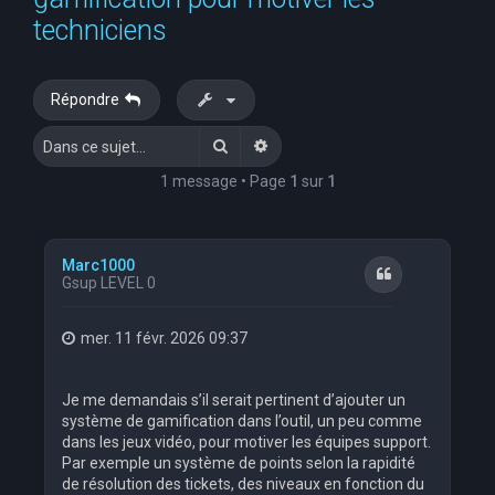
e
techniciens
r
c
Répondre
h
Rechercher
Recherche avancée
e
r
1 message • Page
1
sur
1
Marc1000
Citation
Gsup LEVEL 0
mer. 11 févr. 2026 09:37
Je me demandais s’il serait pertinent d’ajouter un
système de gamification dans l’outil, un peu comme
dans les jeux vidéo, pour motiver les équipes support.
Par exemple un système de points selon la rapidité
de résolution des tickets, des niveaux en fonction du