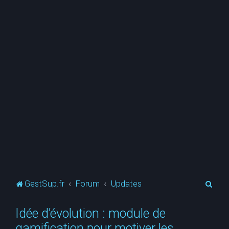
R
GestSup.fr
Forum
Updates
e
Idée d’évolution : module de
c
gamification pour motiver les
h