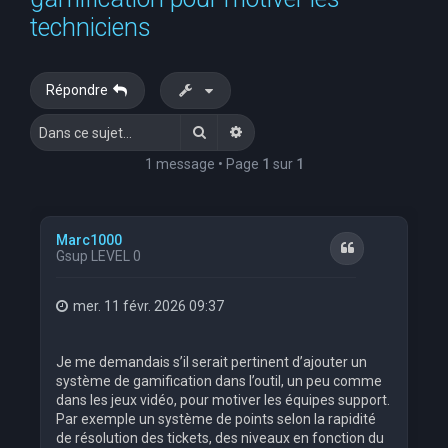
e
techniciens
r
c
Répondre
h
Rechercher
Recherche avancée
e
r
1 message • Page
1
sur
1
Marc1000
Citation
Gsup LEVEL 0
mer. 11 févr. 2026 09:37
Je me demandais s’il serait pertinent d’ajouter un
système de gamification dans l’outil, un peu comme
dans les jeux vidéo, pour motiver les équipes support.
Par exemple un système de points selon la rapidité
de résolution des tickets, des niveaux en fonction du