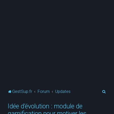
R
GestSup.fr
Forum
Updates
e
Idée d’évolution : module de
c
gamification pour motiver les
h