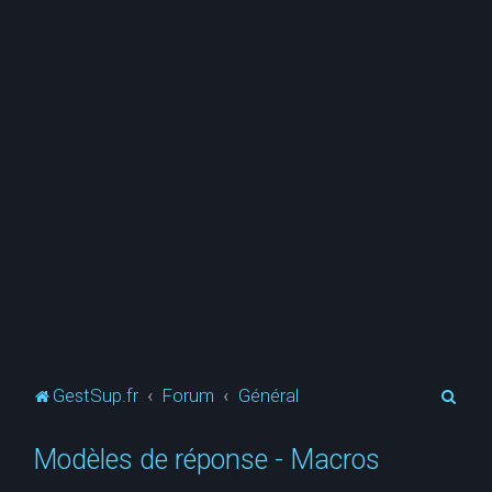
R
GestSup.fr
Forum
Général
e
Modèles de réponse - Macros
c
h