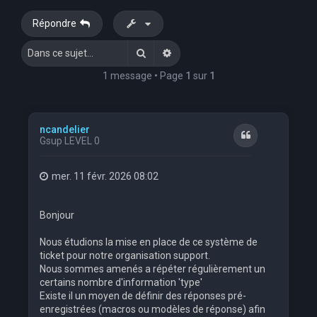
e
Répondre
r
Rechercher
Recherche avancée
c
h
1 message • Page
1
sur
1
e
r
ncandelier
Citation
Gsup LEVEL 0
mer. 11 févr. 2026 08:02
Bonjour
Nous étudions la mise en place de ce système de
ticket pour notre organisation support.
Nous sommes amenés a répéter régulièrement un
certains nombre d'information 'type'
Existe il un moyen de définir des réponses pré-
enregistrées (macros ou modèles de réponse) afin