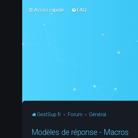
Accès rapide
FAQ
GestSup.fr
Forum
Général
Modèles de réponse - Macros