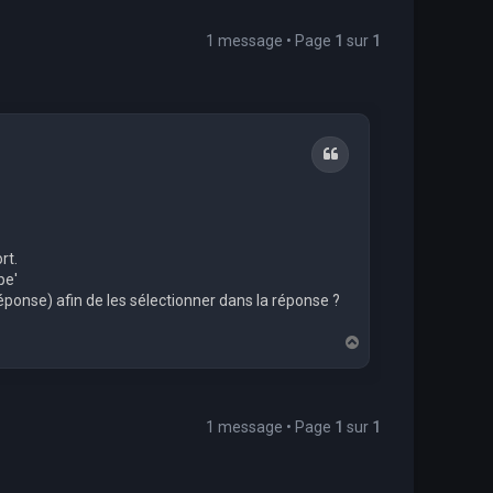
1 message • Page
1
sur
1
Citation
rt.
pe'
ponse) afin de les sélectionner dans la réponse ?
H
a
u
t
1 message • Page
1
sur
1