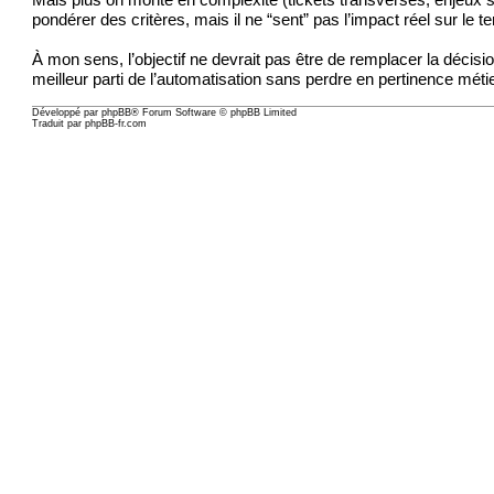
Mais plus on monte en complexité (tickets transverses
,
enjeux s
pondérer des critères, mais il ne “sent” pas l’impact réel sur le te
À mon sens, l’objectif ne devrait pas être de remplacer la décisio
meilleur parti de l’automatisation sans perdre en pertinence métie
Développé par
phpBB
® Forum Software © phpBB Limited
Traduit par
phpBB-fr.com