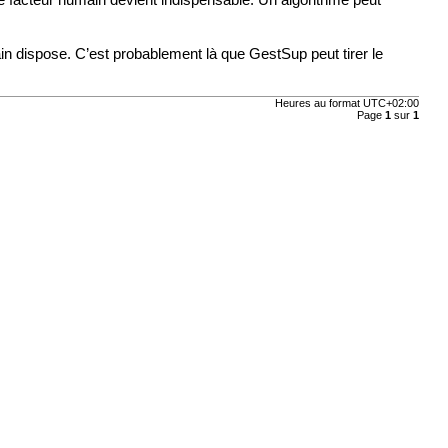
le facteur humain devient indispensable. Un algorithme peut
umain dispose. C’est probablement là que GestSup peut tirer le
Heures au format
UTC+02:00
Page
1
sur
1