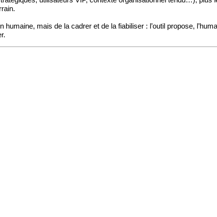
tratégiques, utilisateurs VIP, contexte organisationnel tendu…), plus 
rrain.
n humaine, mais de la cadrer et de la fiabiliser : l’outil propose, l’h
r.