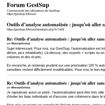
Forum GestSup
Communauté des utilisateurs de GestSup
https://gestsup.fr/forum/
Outils d’analyse automatisée : jusqu’où aller 
https://gestsup.fr/forum/viewtopic.php?t=7409
Re: Outils d’analyse automatisée : jusqu’où aller san
par
WassupGestup
Sujet intéressant. Pour moi, sur GestSup, l’automatisation est tr
dérive, pics inhabituels). Là-dessus, des exports + scripts ou un 
volumes et des écarts.
En revanche, je resterais prudent sur une priorisation 100 % auto
sensibles restent difficilement modélisables. Pour moi, le bon éq
Re: Outils d’analyse automatisée : jusqu’où aller san
par
WassupGestup
Je rajouterais aussi un point : l’automatisation peut être très 
d’éviter les biais individuels et d’assurer une cohérence dans le 