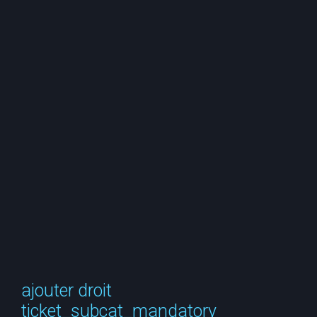
e
r
c
h
e
r
ajouter droit
ticket_subcat_mandatory