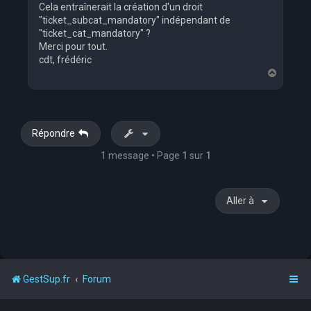
Cela entraînerait la création d'un droit
"ticket_subcat_mandatory" indépendant de
"ticket_cat_mandatory" ?
Merci pour tout.
cdt, frédéric
H
a
u
t
Répondre
1 message • Page
1
sur
1
Aller à
GestSup.fr
Forum