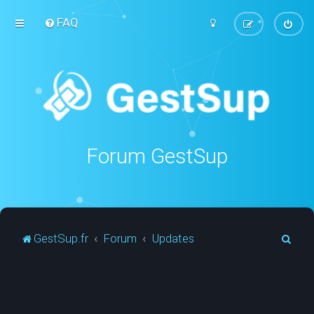
FAQ
Forum GestSup
R
GestSup.fr
Forum
Updates
e
c
h