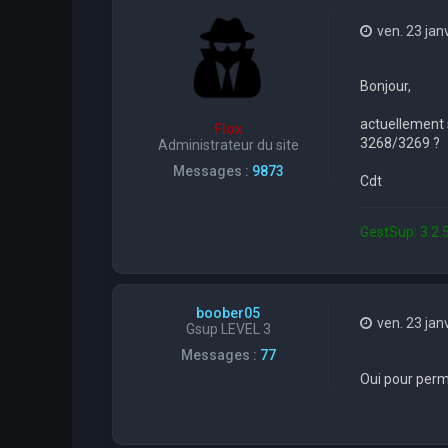
ven. 23 jan
Bonjour,
actuellement 
Flox
3268/3269 ?
Administrateur du site
Messages :
9873
Cdt
GestSup: 3.2.5
boober05
ven. 23 jan
Gsup LEVEL 3
Messages :
77
Oui pour perme