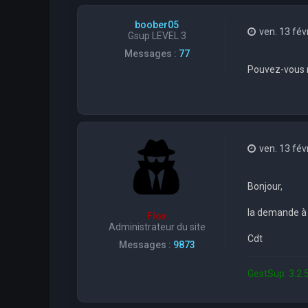
boober05
ven. 13 fév
Gsup LEVEL 3
Messages :
77
Pouvez-vous m
ven. 13 fév
Bonjour,
la demande à é
Flox
Administrateur du site
Cdt
Messages :
9873
GestSup: 3.2.5