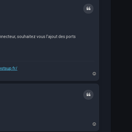
t
Citation
necteur, souhaitez vous l'ajout des ports
estsup.fr/
H
a
u
t
Citation
H
a