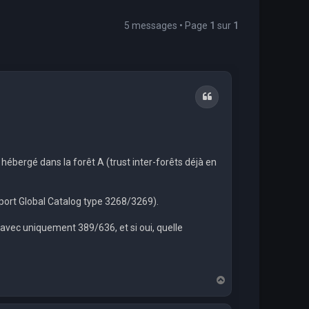
5 messages • Page
1
sur
1
Citation
hébergé dans la forêt A (trust inter-forêts déjà en
port Global Catalog type 3268/3269).
 avec uniquement 389/636, et si oui, quelle
H
a
u