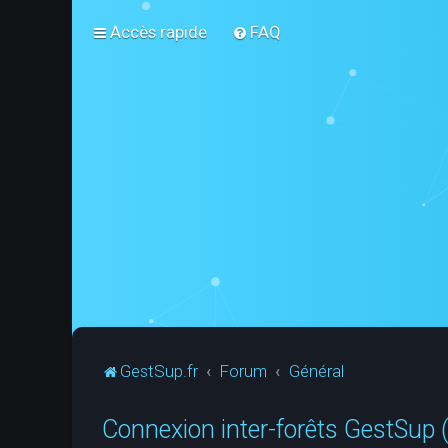
Accès rapide
FAQ
GestSup.fr
Forum
Général
Connexion inter-forêts GestSu