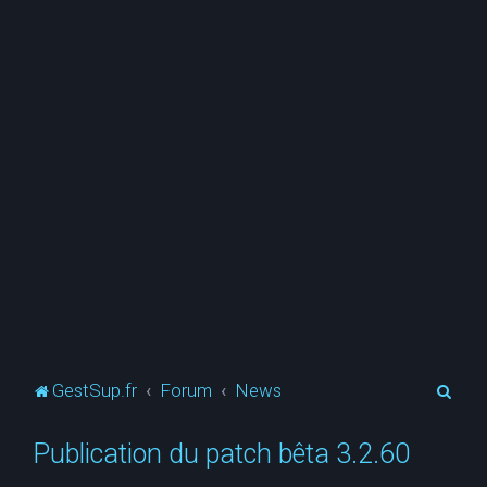
R
GestSup.fr
Forum
News
e
Publication du patch bêta 3.2.60
c
h