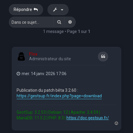
e
Répondre
r
Rechercher
Recherche avancée
c
h
1 message • Page
1
sur
1
e
r
Flox
Citation
Administrateur du site
mer. 14 janv. 2026 17:06
Publication du patch bêta 3.2.60 :
https://gestsup.fr/index.php?page=download
GestSup: 3.2.53 | Debian: 12 | Apache: 2.4.59 |
MariaDB: 11.5.2 | PHP: 8.3 |
https://doc.gestsup.fr/
H
a
u