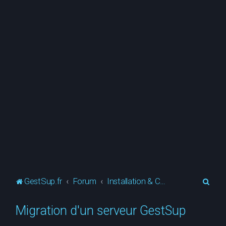
R
GestSup.fr
Forum
Installation & Configuration
e
Migration d'un serveur GestSup
c
h