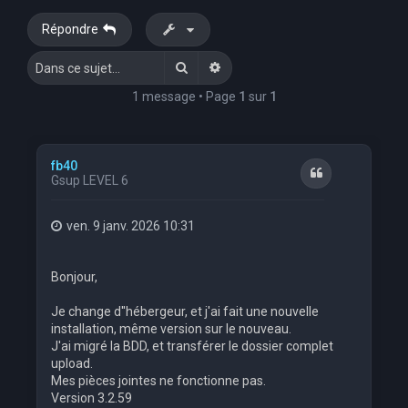
e
Répondre
r
Rechercher
Recherche avancée
c
h
1 message • Page
1
sur
1
e
r
fb40
Citation
Gsup LEVEL 6
ven. 9 janv. 2026 10:31
Bonjour,
Je change d''hébergeur, et j'ai fait une nouvelle
installation, même version sur le nouveau.
J'ai migré la BDD, et transférer le dossier complet
upload.
Mes pièces jointes ne fonctionne pas.
Version 3.2.59