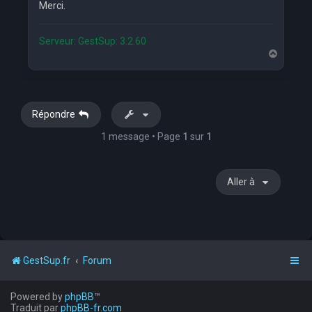
Merci.
Serveur: GestSup: 3.2.60
H
a
u
t
Répondre
1 message • Page
1
sur
1
Aller à
GestSup.fr
Forum
Powered by
phpBB
™
Traduit par
phpBB-fr.com