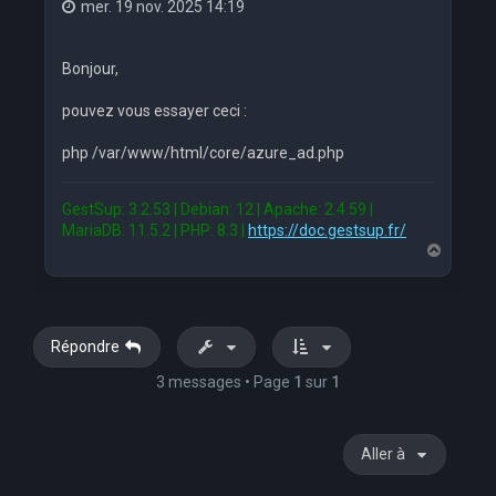
mer. 19 nov. 2025 14:19
Bonjour,
pouvez vous essayer ceci :
php /var/www/html/core/azure_ad.php
GestSup: 3.2.53 | Debian: 12 | Apache: 2.4.59 |
MariaDB: 11.5.2 | PHP: 8.3 |
https://doc.gestsup.fr/
H
a
u
t
Répondre
3 messages • Page
1
sur
1
Aller à