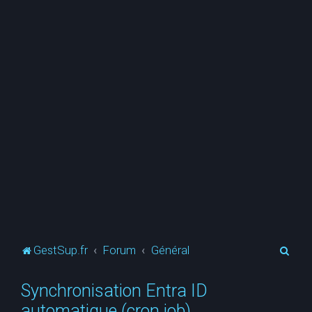
R
GestSup.fr
Forum
Général
e
Synchronisation Entra ID
c
automatique (cron job)
h