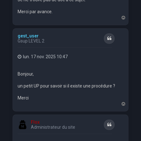
Merci par avance.
H
a
u
t
gest_user
Citation
Gsup LEVEL 2
lun. 17 nov. 2025 10:47
Bonjour,
un petit UP pour savoir si il existe une procédure ?
Merci
H
a
u
t
Flox
Citation
Administrateur du site