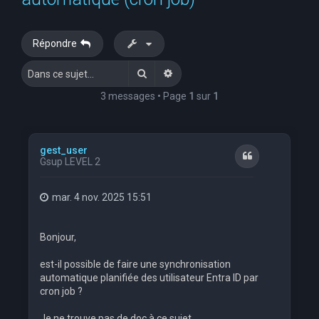
e
r
Répondre
c
Rechercher
Recherche avancée
h
e
3 messages • Page
1
sur
1
r
gest_user
Citation
Gsup LEVEL 2
mar. 4 nov. 2025 15:51
Bonjour,
est-il possible de faire une synchronisation
automatique planifiée des utilisateur Entra ID par
cron job ?
Je ne trouve pas de doc à ce sujet.