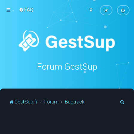
FAQ
Forum GestSup
R
GestSup.fr
Forum
Bugtrack
e
c
h