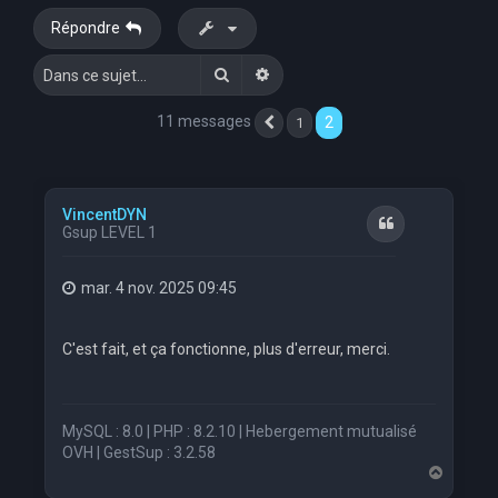
Répondre
Rechercher
Recherche avancée
11 messages
2
1
Précédente
VincentDYN
Citation
Gsup LEVEL 1
mar. 4 nov. 2025 09:45
C'est fait, et ça fonctionne, plus d'erreur, merci.
MySQL : 8.0 | PHP : 8.2.10 | Hebergement mutualisé
OVH | GestSup : 3.2.58
H
a