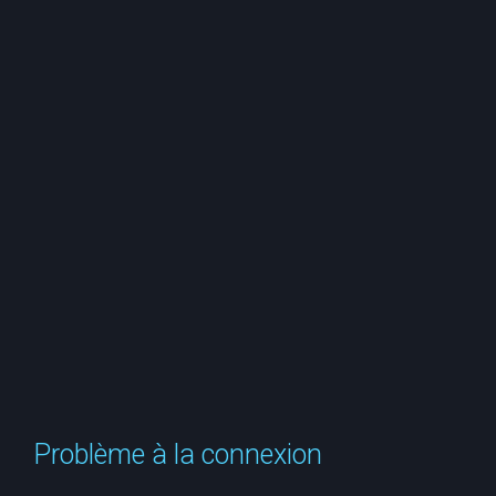
e
r
c
h
e
r
Problème à la connexion