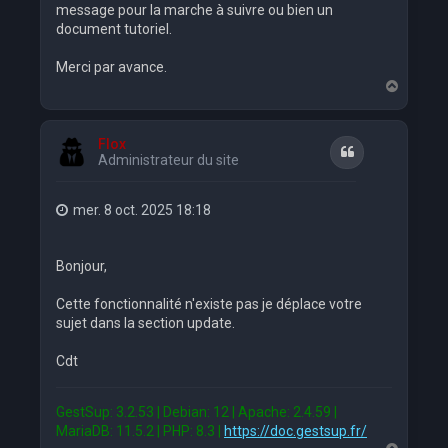
message pour la marche à suivre ou bien un
document tutoriel.
Merci par avance.
H
a
u
t
Flox
Citation
Administrateur du site
mer. 8 oct. 2025 18:18
Bonjour,
Cette fonctionnalité n'existe pas je déplace votre
sujet dans la section update.
Cdt
GestSup: 3.2.53 | Debian: 12 | Apache: 2.4.59 |
MariaDB: 11.5.2 | PHP: 8.3 |
https://doc.gestsup.fr/
H