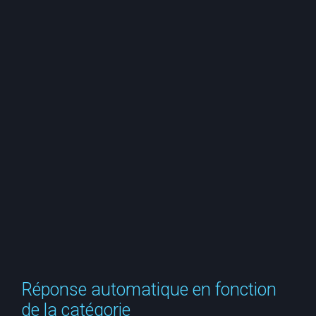
e
r
c
h
e
r
Réponse automatique en fonction
de la catégorie