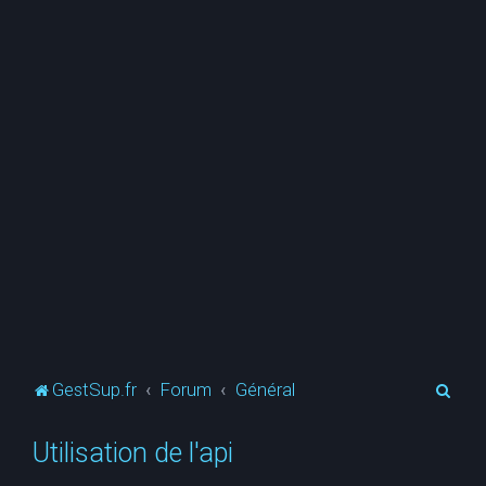
R
GestSup.fr
Forum
Général
e
Utilisation de l'api
c
h