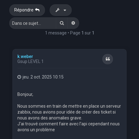
e
Répondre
r
Rechercher
Recherche avancée
c
h
1 message • Page
1
sur
1
e
r
k.weber
Citation
Gsup LEVEL 1
jeu. 2 oct. 2025 10:15
Bonjour,
Nous sommes en train de mettre en place un serveur
zabbix, nous avions pour idée de créer des ticket si
nous avons des anomalies grave.
J'ai trouvé comment faire avec l'api cependant nous
avons un problème