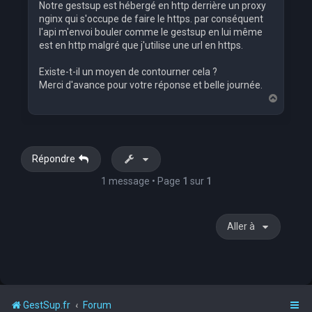
Notre gestsup est hébergé en http derrière un proxy
nginx qui s'occupe de faire le https. par conséquent
l'api m'envoi bouler comme le gestsup en lui même
est en http malgré que j'utilise une url en https.
Existe-t-il un moyen de contourner cela ?
Merci d'avance pour votre réponse et belle journée.
H
a
u
t
Répondre
1 message • Page
1
sur
1
Aller à
GestSup.fr
Forum