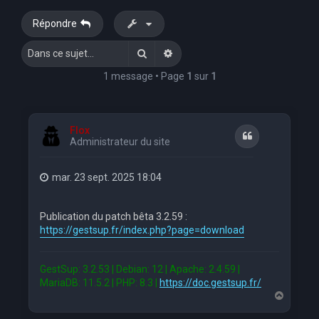
e
Répondre
r
Rechercher
Recherche avancée
c
h
1 message • Page
1
sur
1
e
r
Flox
Citation
Administrateur du site
mar. 23 sept. 2025 18:04
Publication du patch bêta 3.2.59 :
https://gestsup.fr/index.php?page=download
GestSup: 3.2.53 | Debian: 12 | Apache: 2.4.59 |
MariaDB: 11.5.2 | PHP: 8.3 |
https://doc.gestsup.fr/
H
a
u