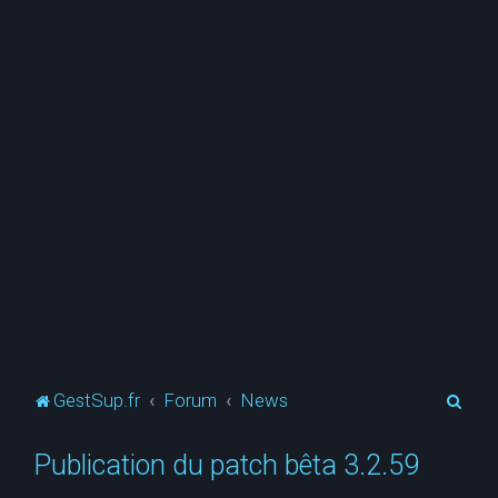
R
GestSup.fr
Forum
News
e
Publication du patch bêta 3.2.59
c
h