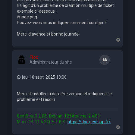
Il s'agit d'un problème de création multiple de ticket
exemple ci-dessous :
image.png
Pouvez-vous nous indiquer comment corriger ?
Merci d'avance et bonne journée
H
a
u
t
Flox
Citation
Administrateur du site
jeu. 18 sept. 2025 13:08
Merci d'installer la dernière version et indiquer si le
problème est résolu.
GestSup: 3.2.53 | Debian: 12 | Apache: 2.4.59 |
MariaDB: 11.5.2 | PHP: 8.3 |
https://doc.gestsup.fr/
H
a