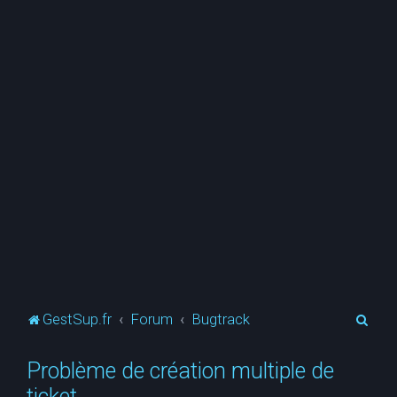
R
GestSup.fr
Forum
Bugtrack
e
Problème de création multiple de
c
ticket
h