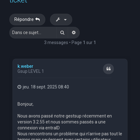
e
r
Répondre
c
Rechercher
Recherche avancée
h
e
3 messages • Page
1
sur
1
r
k.weber
Citation
Gsup LEVEL 1
jeu. 18 sept. 2025 08:40
Bonjour,
Nous avons passé notre gestsup récemment en
version 3.2.55 et nous sommes passés a une
connexion via entraID
Nous rencontrons un problème qui n'arrive pas tout le
temps mais seulement avec certains utilisateur.