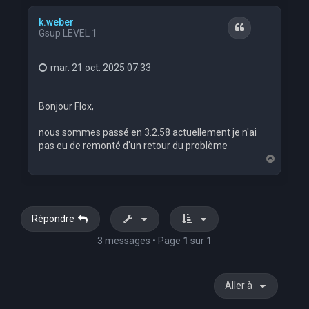
u
t
k.weber
Citation
Gsup LEVEL 1
mar. 21 oct. 2025 07:33
Bonjour Flox,
nous sommes passé en 3.2.58 actuellement je n'ai
pas eu de remonté d'un retour du problème
H
a
u
t
Répondre
3 messages • Page
1
sur
1
Aller à