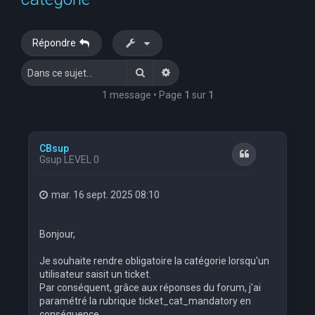
e
r
Répondre
c
Rechercher
Recherche avancée
h
e
1 message • Page
1
sur
1
r
CBsup
Citation
Gsup LEVEL 0
mar. 16 sept. 2025 08:10
Bonjour,
Je souhaite rendre obligatoire la catégorie lorsqu'un
utilisateur saisit un ticket.
Par conséquent, grâce aux réponses du forum, j'ai
paramétré la rubrique ticket_cat_mandatory en
conséquence.