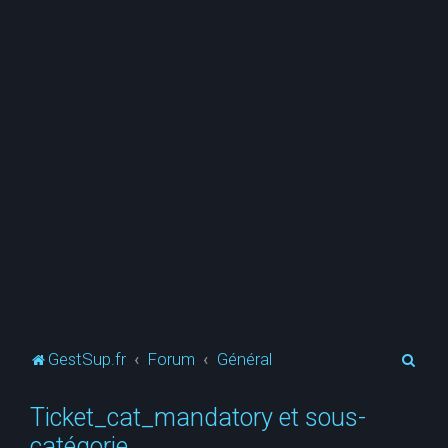
R
GestSup.fr
Forum
Général
e
Ticket_cat_mandatory et sous-
c
catégorie
h